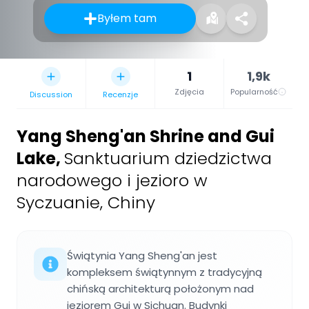
Byłem tam
1
1,9k
Zdjęcia
Popularność
Discussion
Recenzje
Yang Sheng'an Shrine and Gui
Lake
,
Sanktuarium dziedzictwa
narodowego i jezioro w
Syczuanie, Chiny
Świątynia Yang Sheng'an jest
kompleksem świątynnym z tradycyjną
chińską architekturą położonym nad
jeziorem Gui w Sichuan. Budynki