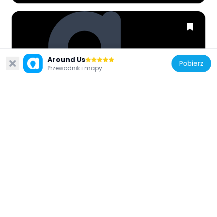
Around Us
Chiny
Pobierz
Przewodnik i mapy
Autumn Moon Giant Panda Pavilion
9 km
Chiny
Full Moon Giant Panda Pavilion
8.9 km