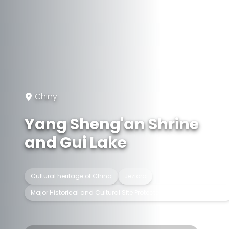
Chiny
Yang Sheng'an Shrine
and Gui Lake
Cultural heritage of China
Jezioro
Major Historical and Cultural Site Protected at the National Level