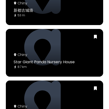
Chiny
新都古城墙
53 m
Chiny
Star Giant Panda Nursery House
8.7 km
Chiny