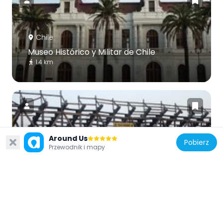
Chile
Museo Histórico y Militar de Chile
1.4 km
Around Us
Pobierz
Chile
Przewodnik i mapy
Estadio Ferroviario Hugo Arqueros
Rodríguez
1.3 km