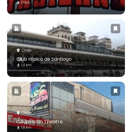
1.1 km
Chile
Club Hípico de Santiago
1.4 km
Chile
Caupolicán Theatre
1.8 km