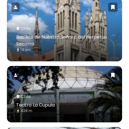
Chile
Basílica de Nuestra Señora del Perpetuo
Socorro
1.8 km
Chile
Teatro La Cupula
428 m