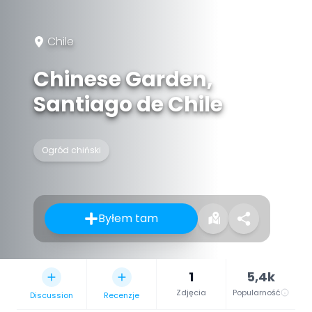
Chile
Chinese Garden,
Santiago de Chile
Ogród chiński
Byłem tam
1
5,4k
Zdjęcia
Popularność
Discussion
Recenzje