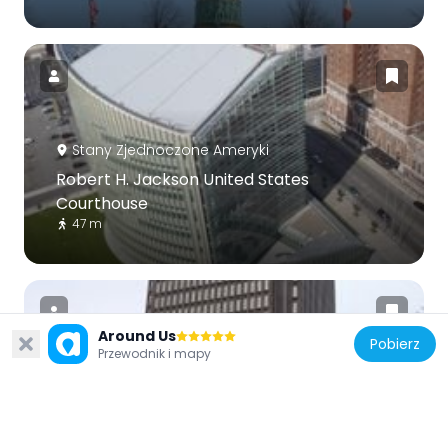
Stany Zjednoczone Ameryki
Robert H. Jackson United States
Courthouse
47 m
Around Us
Pobierz
Przewodnik i mapy
Stany Zjednoczone Ameryki
Main Place Tower
337 m