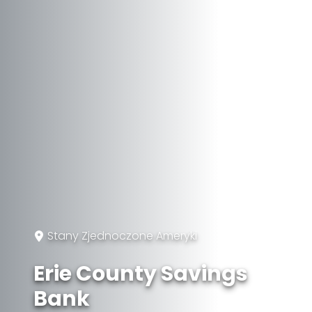
Stany Zjednoczone Ameryki
Erie County Savings
Bank