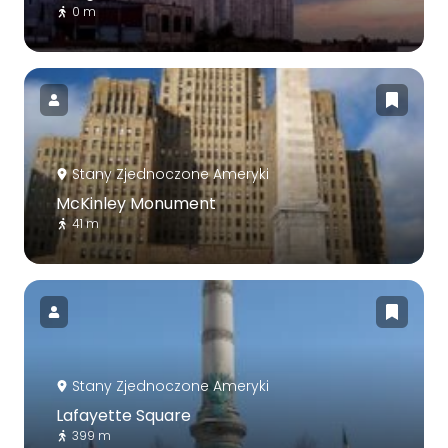
0 m
Stany Zjednoczone Ameryki
McKinley Monument
41 m
Stany Zjednoczone Ameryki
Lafayette Square
399 m