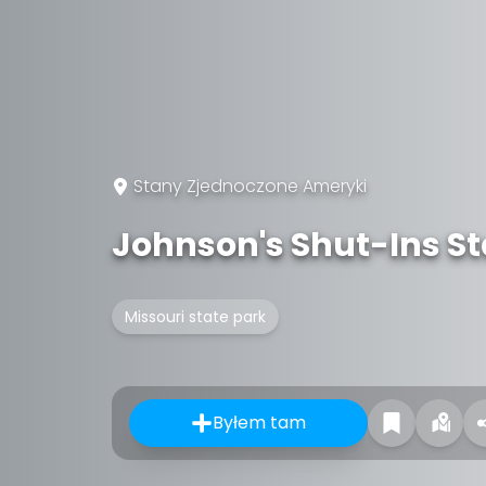
Stany Zjednoczone Ameryki
Johnson's Shut-Ins St
Missouri state park
Byłem tam