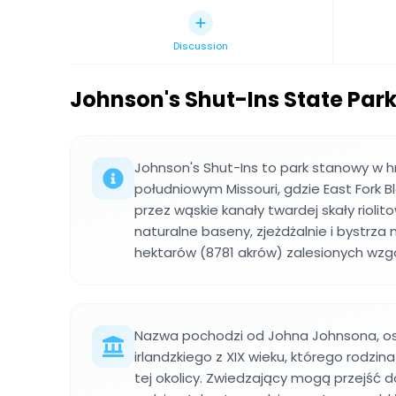
Discussion
Johnson's Shut-Ins State Par
Johnson's Shut-Ins to park stanowy w 
południowym Missouri, gdzie East Fork B
przez wąskie kanały twardej skały riolit
naturalne baseny, zjeżdżalnie i bystrz
hektarów (8781 akrów) zalesionych wzgó
Nazwa pochodzi od Johna Johnsona, os
irlandzkiego z XIX wieku, którego rodzin
tej okolicy. Zwiedzający mogą przejść