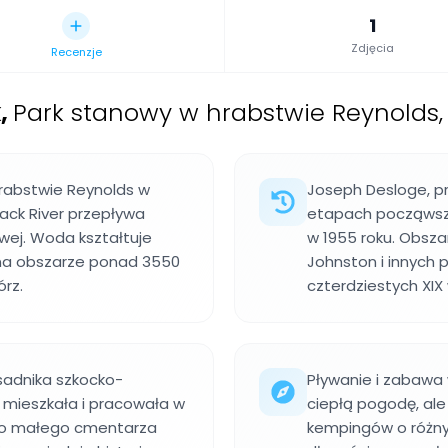
1
Zdjęcia
Recenzje
k
,
Park stanowy w hrabstwie Reynolds, 
hrabstwie Reynolds w
Joseph Desloge, prz
lack River przepływa
etapach począwszy 
owej. Woda kształtuje
w 1955 roku. Obszar
a na obszarze ponad 3550
Johnston i innych pi
rz.
czterdziestych XIX 
adnika szkocko-
Pływanie i zabawa 
a mieszkała i pracowała w
ciepłą pogodę, ale 
 do małego cmentarza
kempingów o różnym