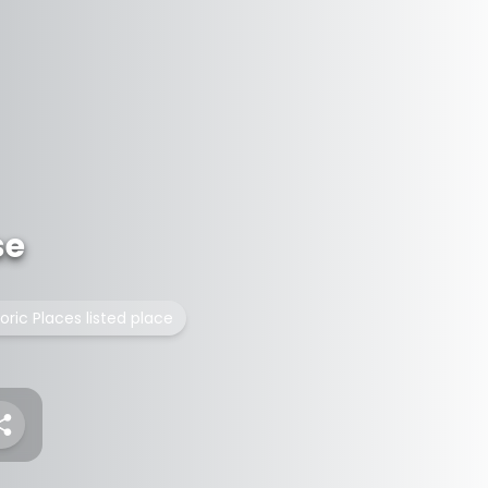
se
toric Places listed place