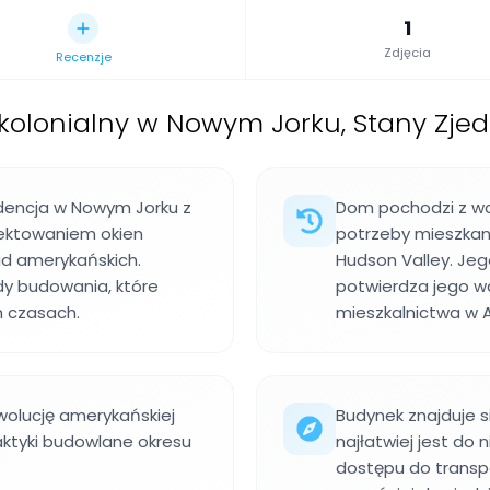
1
Zdjęcia
Recenzje
olonialny w Nowym Jorku, Stany Zje
ydencja w Nowym Jorku z
Dom pochodzi z wc
jektowaniem okien
potrzeby mieszkanio
d amerykańskich.
Hudson Valley. Jeg
dy budowania, które
potwierdza jego w
h czasach.
mieszkalnictwa w 
wolucję amerykańskiej
Budynek znajduje s
aktyki budowlane okresu
najłatwiej jest d
dostępu do transpo