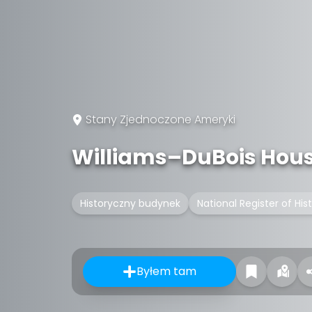
Stany Zjednoczone Ameryki
Williams–DuBois Hou
Historyczny budynek
National Register of His
Byłem tam