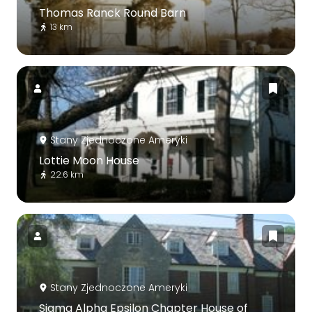
Thomas Ranck Round Barn
13 km
Stany Zjednoczone Ameryki
Lottie Moon House
22.6 km
Stany Zjednoczone Ameryki
Sigma Alpha Epsilon Chapter House of