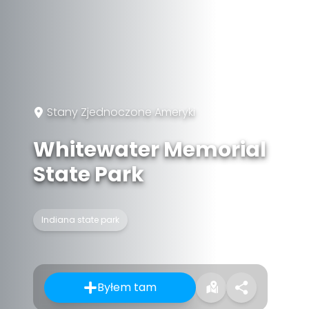
Stany Zjednoczone Ameryki
Whitewater Memorial
State Park
Indiana state park
Byłem tam