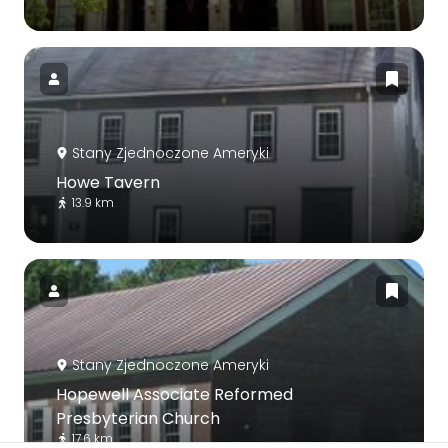
Stany Zjednoczone Ameryki
Howe Tavern
13.9 km
Stany Zjednoczone Ameryki
Hopewell Associate Reformed
Presbyterian Church
17.6 km