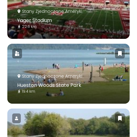
Stany Zjednoczone Ameryki
Yager Stadium
22.6 km
Stany Zjednoczone Ameryki
Hueston Woods State Park
19.4 km