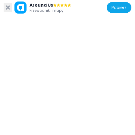
Around Us
Pobierz
Przewodnik i mapy
Stany Zjednoczone Ameryki
Henry Maltby House
22.5 km
Stany Zjednoczone Ameryki
Franklin County Seminary
22 km