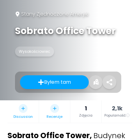
Stany Zjednoczone Ameryki
Sobrato Office Tower
Wysokościowiec
Byłem tam
1
2,1k
Zdjęcia
Popularność
Discussion
Recenzje
Sobrato Office Tower
,
Budynek