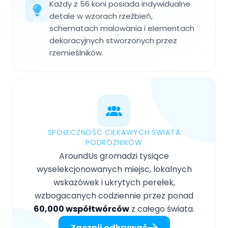
Każdy z 56 koni posiada indywidualne
detale w wzorach rzeźbień,
schematach malowania i elementach
dekoracyjnych stworzonych przez
rzemieślników.
SPOŁECZNOŚĆ CIEKAWYCH ŚWIATA
PODRÓŻNIKÓW
AroundUs gromadzi tysiące
wyselekcjonowanych miejsc, lokalnych
wskazówek i ukrytych perełek,
wzbogacanych codziennie przez ponad
60,000 współtwórców
z całego świata.
Zacznij odkrywać