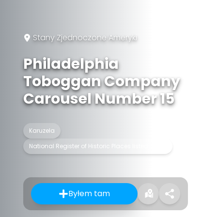
Stany Zjednoczone Ameryki
Philadelphia
Toboggan Company
Carousel Number 15
Karuzela
National Register of Historic Places listed place
Byłem tam