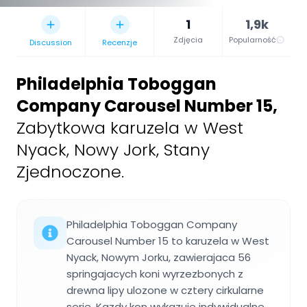
1
1,9k
Zdjęcia
Popularność
Discussion
Recenzje
Philadelphia Toboggan
Company Carousel Number 15
,
Zabytkowa karuzela w West
Nyack, Nowy Jork, Stany
Zjednoczone.
Philadelphia Toboggan Company
Carousel Number 15 to karuzela w West
Nyack, Nowym Jorku, zawierajaca 56
springajacych koni wyrzezbonych z
drewna lipy ulozone w cztery cirkularne
serie. Kazdy kon wykazuje indywidualne