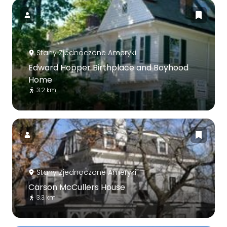
Stany Zjednoczone Ameryki
Edward Hopper Birthplace and Boyhood
Home
3.2 km
Stany Zjednoczone Ameryki
Carson McCullers House
3.3 km