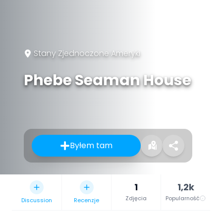
Stany Zjednoczone Ameryki
Phebe Seaman House
Byłem tam
1
1,2k
Zdjęcia
Popularność
Discussion
Recenzje