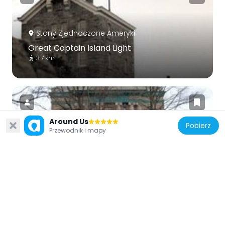
Stany Zjednoczone Ameryki
Great Captain Island Light
3.7 km
Around Us
Pobierz
Przewodnik i mapy
Stany Zjednoczone Ameryki
Greenwich Town Hall
3.1 km