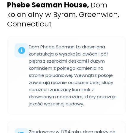
Phebe Seaman House
,
Dom
kolonialny w Byram, Greenwich,
Connecticut
Dom Phebe Seaman to drewniana
konstrukcja o wysokości dwóch i pół
piętra z szerokimi deskami i dużym
kominkiem z polnego kamienia na
stronie południowej. Wewnątrz pokoje
zawierają ręcznie ociosane belki, słupy
narożne i znaczący kominek z
drewnianym nadprożem, który pokazuje
jakość wczesnej budowy.
Zbudowany w 1794 roku, dom należy do