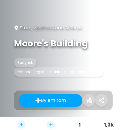
Stany Zjednoczone Ameryki
Moore's Building
Budynek
National Register of Historic Places listed place
Byłem tam
1
1,3k