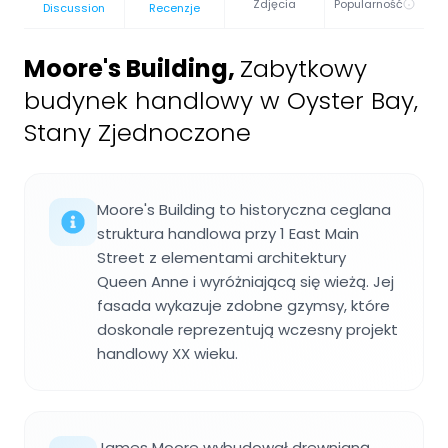
Zdjęcia
Popularność
Discussion
Recenzje
Moore's Building
,
Zabytkowy
budynek handlowy w Oyster Bay,
Stany Zjednoczone
Moore's Building to historyczna ceglana
struktura handlowa przy 1 East Main
Street z elementami architektury
Queen Anne i wyróżniającą się wieżą. Jej
fasada wykazuje zdobne gzymsy, które
doskonale reprezentują wczesny projekt
handlowy XX wieku.
James Moore wybudował drewnianą