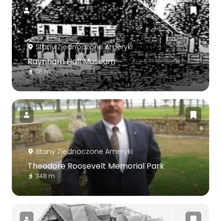
Stany Zjednoczone Ameryki
Raynham Hall Museum
118 m
Stany Zjednoczone Ameryki
Theodore Roosevelt Memorial Park
348 m