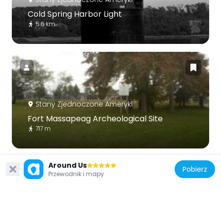
Cold Spring Harbor Light
5.6 km
Stany Zjednoczone Ameryki
Fort Massapeag Archeological Site
717 m
Around Us
Pobierz
Przewodnik i mapy
Stany Zjednoczone Ameryki