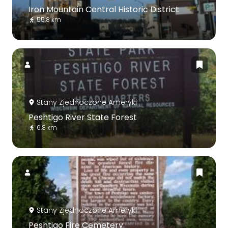
Iron Mountain Central Historic District
55.8 km
Stany Zjednoczone Ameryki
Peshtigo River State Forest
6.8 km
Stany Zjednoczone Ameryki
Peshtigo Fire Cemetery