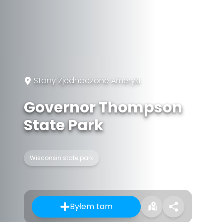
Stany Zjednoczone Ameryki
Governor Thompson
State Park
Wisconsin state park
Byłem tam