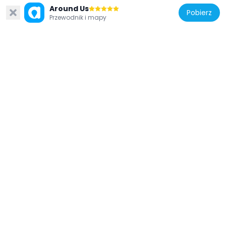
Around Us
Pobierz
Przewodnik i mapy
Stany Zjednoczone Ameryki
F.J. Lauerman House
54.4 km
Stany Zjednoczone Ameryki
Dunlap Square Building
54.9 km