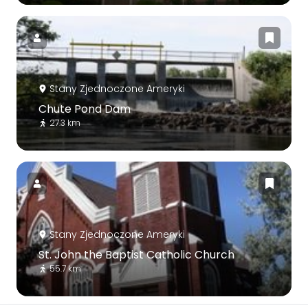
Stany Zjednoczone Ameryki
Chute Pond Dam
27.3 km
Stany Zjednoczone Ameryki
St. John the Baptist Catholic Church
55.7 km