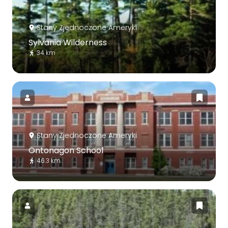
Stany Zjednoczone Ameryki
Sylvania Wilderness
34 km
Stany Zjednoczone Ameryki
Ontonagon School
46.3 km