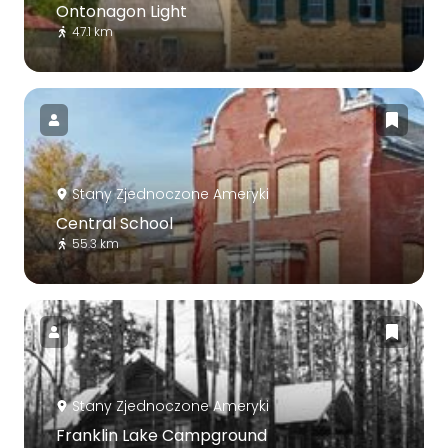
Ontonagon Light
47.1 km
Stany Zjednoczone Ameryki
Central School
55.3 km
Stany Zjednoczone Ameryki
Franklin Lake Campground