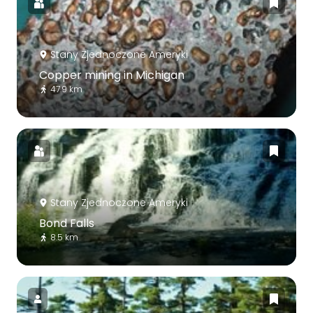
Stany Zjednoczone Ameryki
Copper mining in Michigan
47.9 km
Stany Zjednoczone Ameryki
Bond Falls
8.5 km