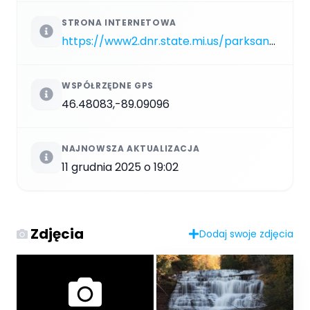
STRONA INTERNETOWA
https://www2.dnr.state.mi.us/parksandtrails/details.aspx?id=413&type=SPRK
WSPÓŁRZĘDNE GPS
46.48083,-89.09096
NAJNOWSZA AKTUALIZACJA
11 grudnia 2025 o 19:02
Zdjęcia
Dodaj swoje zdjęcia