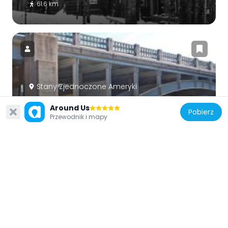
61.6 km
Stany Zjednoczone Ameryki
Canyon Falls Bridge
Around Us
Pobierz
50.2 km
Przewodnik i mapy
Stany Zjednoczone Ameryki
Ontonagon Harbor Piers Historic District
47.2 km