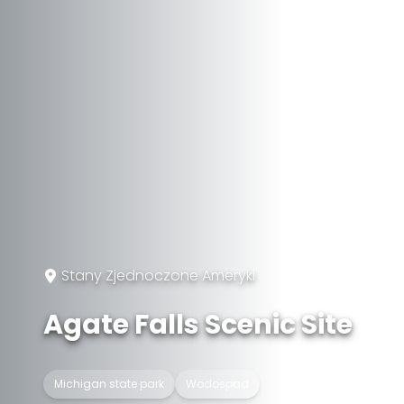
Stany Zjednoczone Ameryki
Agate Falls Scenic Site
Michigan state park
Wodospad