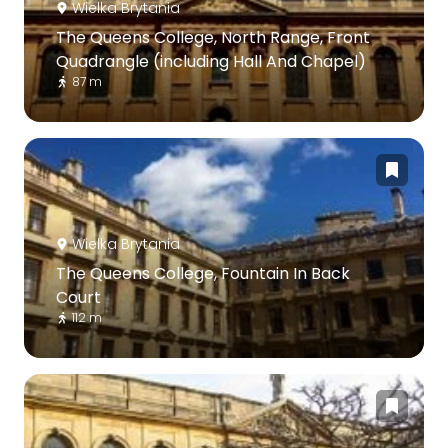
Wielka Brytania
The Queens College, North Range, Front
Quadrangle (including Hall And Chapel)
87 m
Wielka Brytania
The Queens College, Fountain In Back
Court
112 m