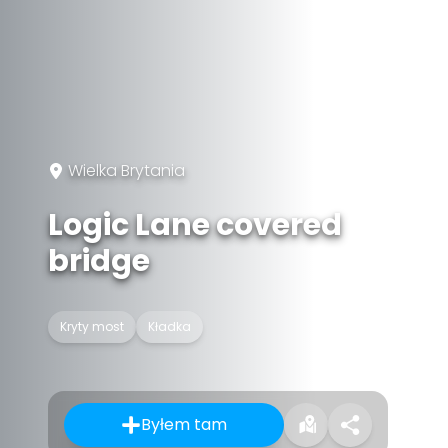
Wielka Brytania
Logic Lane covered
bridge
Kryty most
Kładka
Byłem tam