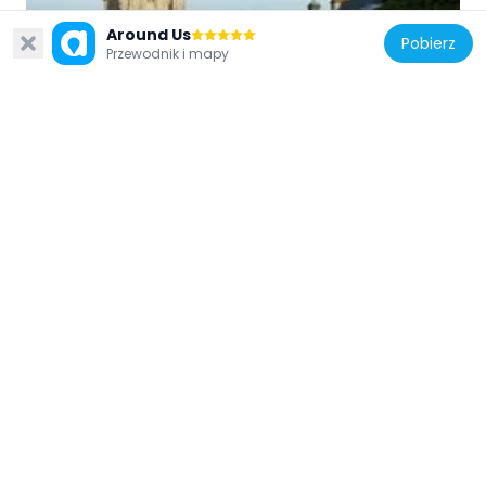
Wielka Brytania
Around Us
Pobierz
Przewodnik i mapy
All Souls College, Wardens Lodging
90 m
Wielka Brytania
The Queens College, South Range, Front
Quadrangle
30 m