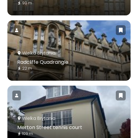
90 m
Wielka Brytania
Radcliffe Quadrangle
22 m
Wielka Brytania
Merton Street tennis court
109 m