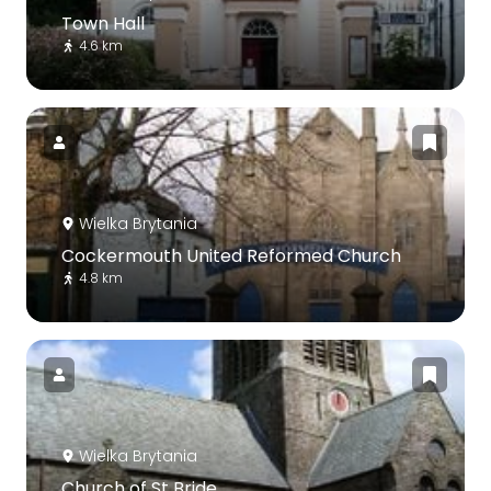
Town Hall
4.6 km
Wielka Brytania
Cockermouth United Reformed Church
4.8 km
Wielka Brytania
Church of St Bride