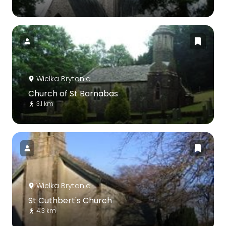
Wielka Brytania
Church of St Barnabas
3.1 km
Wielka Brytania
St Cuthbert's Church
4.3 km