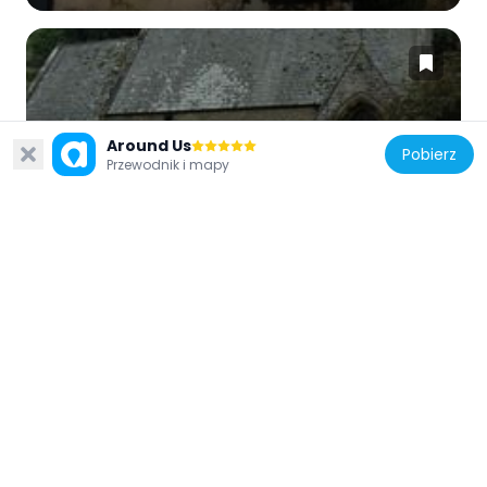
Wielka Brytania
Around Us
Pobierz
Przewodnik i mapy
St Margaret's Church
4.8 km
Wielka Brytania
Milestone At Papcastle Roundabout
4.8 km