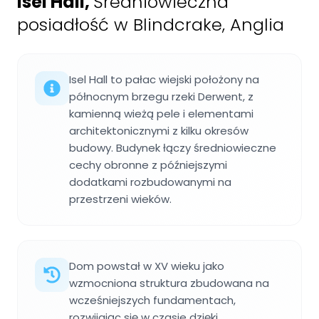
Isel Hall
,
Średniowieczna
posiadłość w Blindcrake, Anglia
Isel Hall to pałac wiejski położony na
północnym brzegu rzeki Derwent, z
kamienną wieżą pele i elementami
architektonicznymi z kilku okresów
budowy. Budynek łączy średniowieczne
cechy obronne z późniejszymi
dodatkami rozbudowanymi na
przestrzeni wieków.
Dom powstał w XV wieku jako
wzmocniona struktura zbudowana na
wcześniejszych fundamentach,
rozwijając się w czasie dzięki