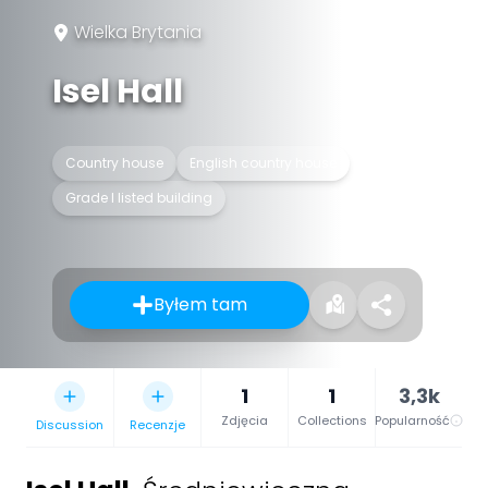
Wielka Brytania
Isel Hall
Country house
English country house
Grade I listed building
Byłem tam
1
1
3,3k
Zdjęcia
Collections
Popularność
Discussion
Recenzje