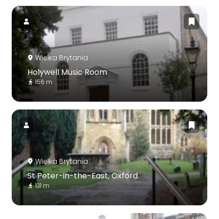
Wielka Brytania
Holywell Music Room
156 m
Wielka Brytania
St Peter-in-the-East, Oxford
131 m