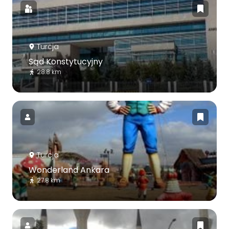
Turcja
Sąd Konstytucyjny
28.8 km
Turcja
Wonderland Ankara
27.8 km