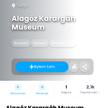
Turcja
Alagöz Karargâh
Museum
Budowla
Muzeum
Muzeum-dom
Byłem tam
1
2,1k
Zdjęcia
Popularność
Discussion
Recenzje
Alagöz Karargâh Museum
,