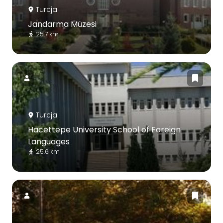
Turcja
Jandarma Müzesi
25.7 km
Turcja
Hacettepe University School of Foreign
Languages
25.6 km