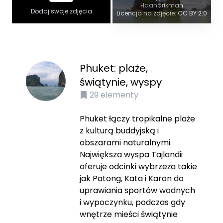
Haandrikman
Dodaj swoje zdjęcia
Licencja na zdjęcie: CC BY 2.0
Phuket: plaże,
świątynie, wyspy
29
elementy
Phuket łączy tropikalne plaże
z kulturą buddyjską i
obszarami naturalnymi.
Największa wyspa Tajlandii
oferuje odcinki wybrzeża takie
jak Patong, Kata i Karon do
uprawiania sportów wodnych
i wypoczynku, podczas gdy
wnętrze mieści świątynie