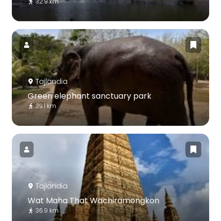
32.9 km
Tajlandia
Green elephant sanctuary park
39.1 km
Tajlandia
Wat Maha That Wachiramongkon
36.9 km