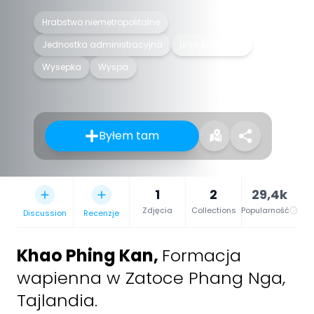
Hrabstwo niemetropolitalne
Jednostka administracyjna
Linia brzegowa
Wysepka
Wyspa
Byłem tam
1
2
29,4k
Zdjęcia
Collections
Popularność
Discussion
Recenzje
Khao Phing Kan
,
Formacja
wapienna w Zatoce Phang Nga,
Tajlandia.