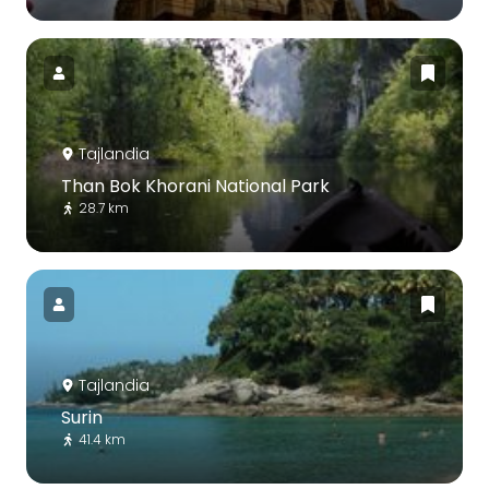
Tajlandia
Than Bok Khorani National Park
28.7 km
Tajlandia
Surin
41.4 km