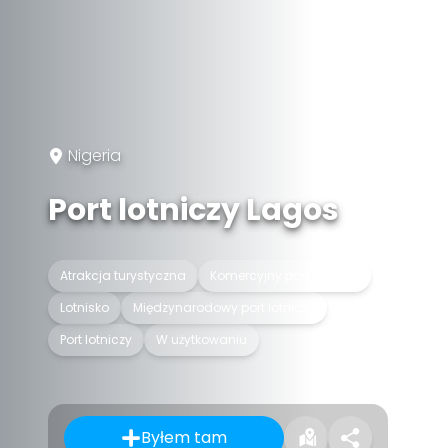
Nigeria
Port lotniczy Lagos
Atrakcja turystyczna
Komercyjny port lotniczy
Lotnisko
Międzynarodowy port lotniczy
Port lotniczy
W użytkowaniu
Byłem tam