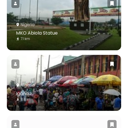
Nigeria
MKO Abiola Statue
7.1 km
Nigeria
Igando
8.8 km