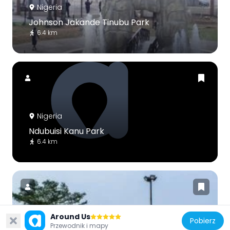
Nigeria
Johnson Jakande Tinubu Park
6.4 km
Nigeria
Ndubuisi Kanu Park
6.4 km
Around Us
Pobierz
Nigeria
Przewodnik i mapy