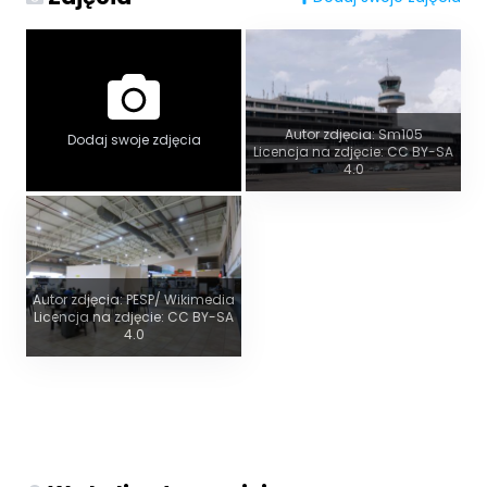
Autor zdjęcia: Sm105
Dodaj swoje zdjęcia
Licencja na zdjęcie: CC BY-SA
4.0
Autor zdjęcia: PESP/ Wikimedia
Licencja na zdjęcie: CC BY-SA
4.0