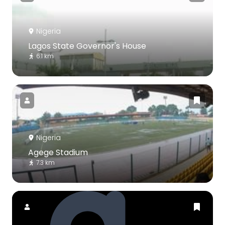
Nigeria
Lagos State Governor's House
6.1 km
Nigeria
Agege Stadium
7.3 km