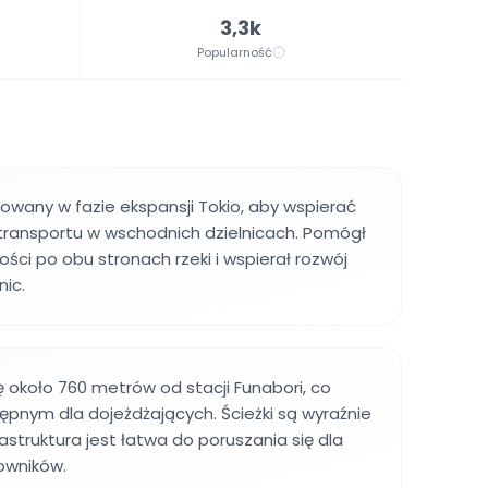
3,3k
Popularność
wany w fazie ekspansji Tokio, aby wspierać
transportu w wschodnich dzielnicach. Pomógł
ści po obu stronach rzeki i wspierał rozwój
nic.
ę około 760 metrów od stacji Funabori, co
tępnym dla dojeżdżających. Ścieżki są wyraźnie
astruktura jest łatwa do poruszania się dla
owników.