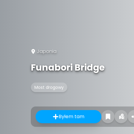
Japonia
Funabori Bridge
Most drogowy
Byłem tam