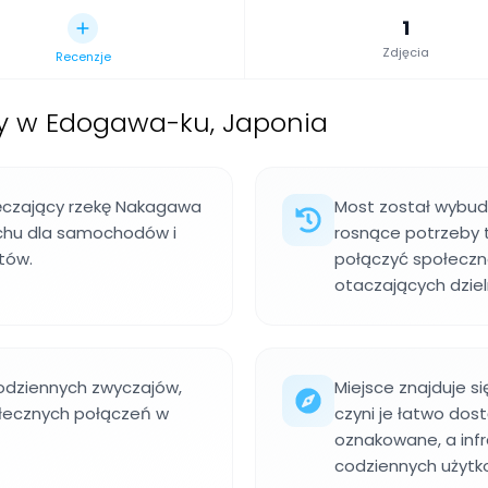
1
Zdjęcia
Recenzje
y w Edogawa-ku, Japonia
łęczający rzekę Nakagawa
Most został wybudo
chu dla samochodów i
rosnące potrzeby 
stów.
połączyć społeczno
otaczających dziel
odziennych zwyczajów,
Miejsce znajduje si
łecznych połączeń w
czyni je łatwo dos
oznakowane, a infr
codziennych użytk