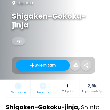
Japonia
Shigaken-Gokoku-
jinja
Jinja
Byłem tam
1
2,9k
Zdjęcia
Popularność
Discussion
Recenzje
Shigaken-Gokoku-jinja
,
Shinto