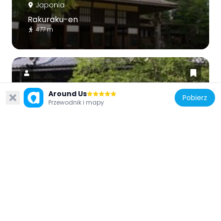
Japonia
Rakuraku-en
477 m
Around Us
Pobierz
Przewodnik i mapy
Japonia
Seigan-ji
5.7 km
Japonia