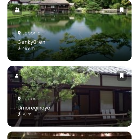
Japonia
Genkyū-en
489 m
Japonia
Umoreginoya
70 m