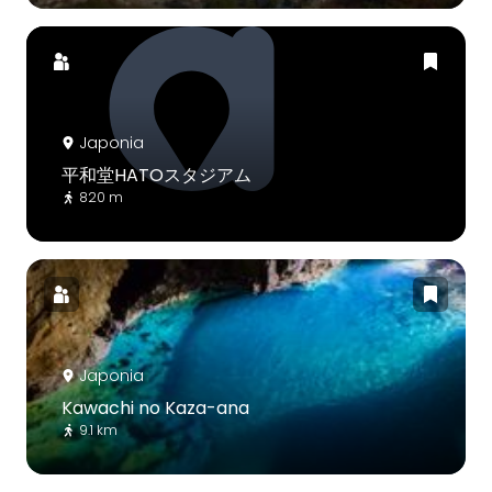
Japonia
平和堂HATOスタジアム
820 m
Japonia
Kawachi no Kaza-ana
9.1 km