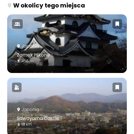
W okolicy tego miejsca
Japonia
Zamek Hikone
456 m
Japonia
Sawayama Castle
1.3 km