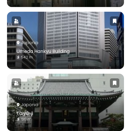
Japonia
Umeda Hankyu Building
542 m
Japonia
Taiyū-ji
619 m