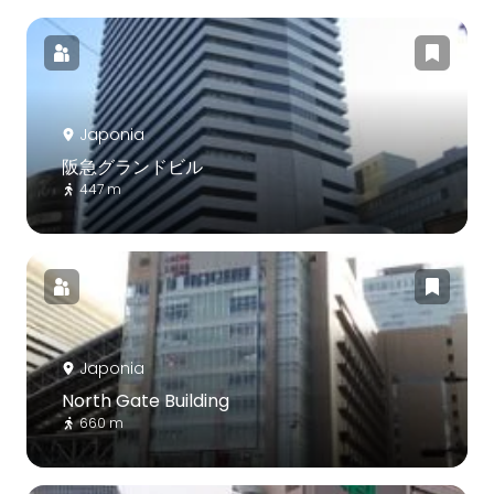
Japonia
阪急グランドビル
447 m
Japonia
North Gate Building
660 m