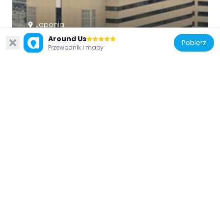
Japonia
JR West Japan Headquarters Building
Around Us
Pobierz
Przewodnik i mapy
548 m
Japonia
Osaka Fukoku Seimei Building
508 m