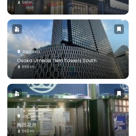
561 m
Japonia
Osaka Umeda Twin Towers South
699 m
Japonia
梅田花月
560 m