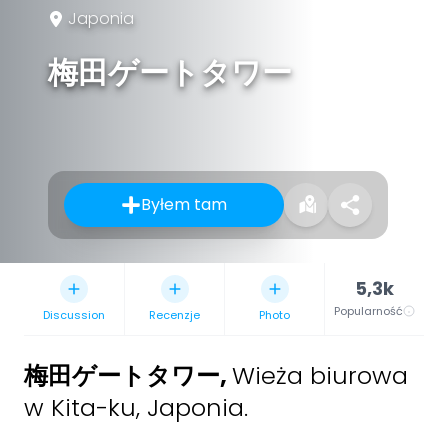
Japonia
梅田ゲートタワー
Byłem tam
5,3k
Popularność
Discussion
Recenzje
Photo
梅田ゲートタワー
,
Wieża biurowa
w Kita-ku, Japonia.