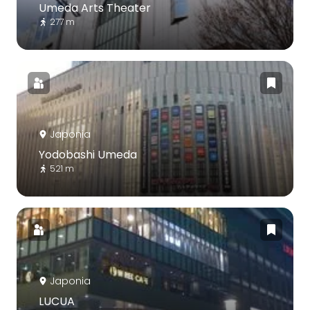
Umeda Arts Theater
277 m
Japonia
Yodobashi Umeda
521 m
Japonia
LUCUA