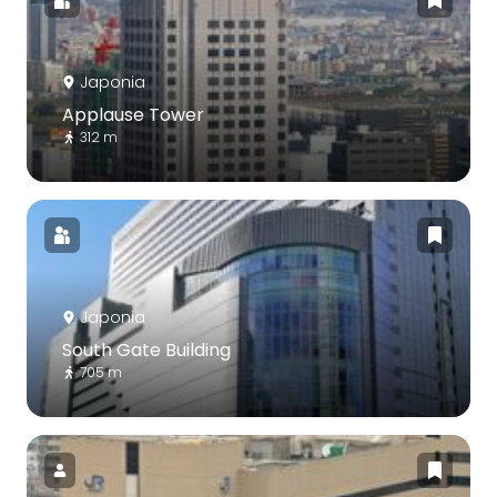
Japonia
Applause Tower
312 m
Japonia
South Gate Building
705 m