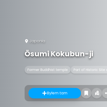
Japonia
Ōsumi Kokubun-ji
Former Buddhist temple
Part of Historic Site
Byłem tam