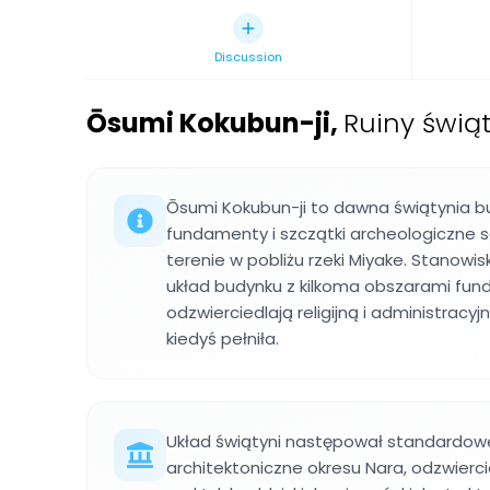
Discussion
Ōsumi Kokubun-ji
,
Ruiny świą
Ōsumi Kokubun-ji to dawna świątynia bu
fundamenty i szczątki archeologiczne 
terenie w pobliżu rzeki Miyake. Stanowi
układ budynku z kilkoma obszarami fu
odzwierciedlają religijną i administracyjn
kiedyś pełniła.
Układ świątyni następował standardow
architektoniczne okresu Nara, odzwierci