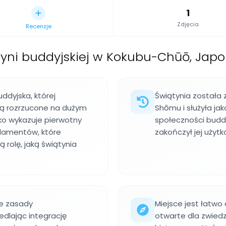
1
Zdjęcia
Recenzje
tyni buddyjskiej w Kokubu-Chūō, Japo
ddyjska, której
Świątynia została 
są rozrzucone na dużym
Shōmu i służyła jak
sko wykazuje pierwotny
społeczności buddyj
ndamentów, które
zakończył jej użytk
ą rolę, jaką świątynia
e zasady
Miejsce jest łatwo
edlając integrację
otwarte dla zwied