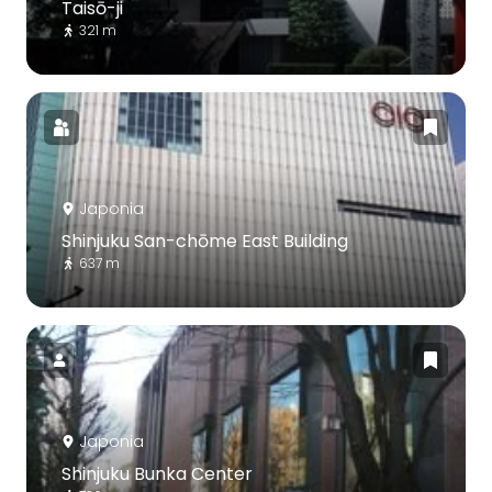
Taisō-ji
321 m
Japonia
Shinjuku San-chōme East Building
637 m
Japonia
Shinjuku Bunka Center