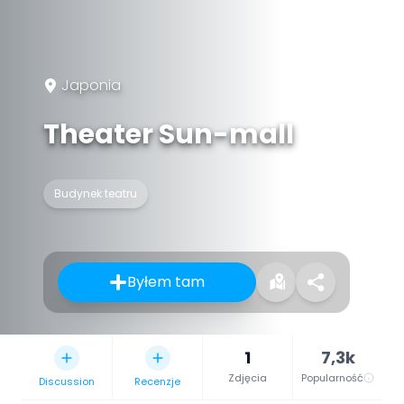
Japonia
Theater Sun-mall
Budynek teatru
Byłem tam
1
7,3k
Zdjęcia
Popularność
Discussion
Recenzje