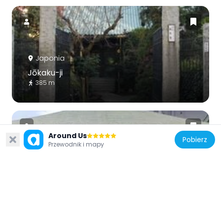
Japonia
Jōkaku-ji
385 m
Around Us
Pobierz
Przewodnik i mapy
Japonia
Shōju-in
359 m