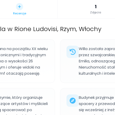
1
Zdjęcia
Recenzje
lla w Rione Ludovisi, Rzym, Włochy
wana na początku XX wieku
Willa została zap
onicznymi i tradycyjnym
przez szwajcarskie
a o wysokości 26
Emilia, odnoszące
m i oferuje widoki na
Nieruchomość stał
imf otaczają posesję.
kulturalnych i inte
zymie, który organizuje
Budynek przyjmuje
zące artystów i myślicieli
spacery z przewod
gą spacerować po
się wcześniej z ins