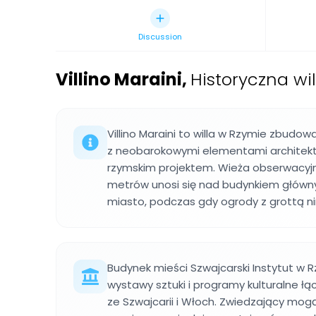
Discussion
Villino Maraini
,
Historyczna wi
Villino Maraini to willa w Rzymie zbudo
z neobarokowymi elementami architekt
rzymskim projektem. Wieża obserwacyjn
metrów unosi się nad budynkiem główny
miasto, podczas gdy ogrody z grottą n
Budynek mieści Szwajcarski Instytut w R
wystawy sztuki i programy kulturalne łąc
ze Szwajcarii i Włoch. Zwiedzający mo