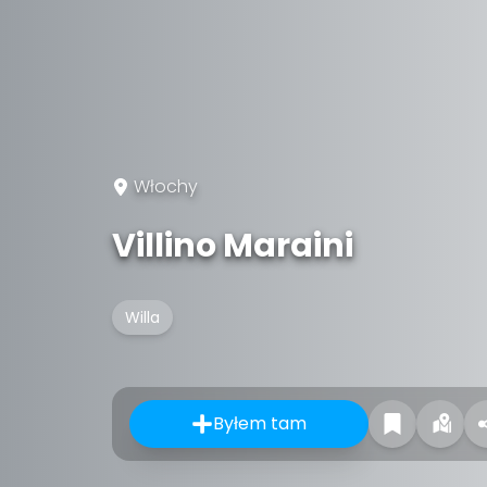
Włochy
Villino Maraini
Willa
Byłem tam