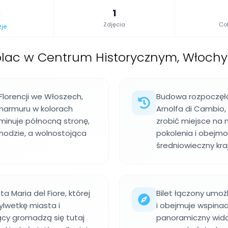
1
Zdjęcia
Col
zje
plac w Centrum Historycznym, Włochy
Florencji we Włoszech,
Budowa rozpoczęła 
marmuru w kolorach
Arnolfa di Cambio,
minuje północną stronę,
zrobić miejsce na 
hodzie, a wolnostojąca
pokolenia i obejmow
średniowieczny kraj
 Maria del Fiore, której
Bilet łączony umoż
ylwetkę miasta i
i obejmuje wspinac
ący gromadzą się tutaj
panoramiczny wido