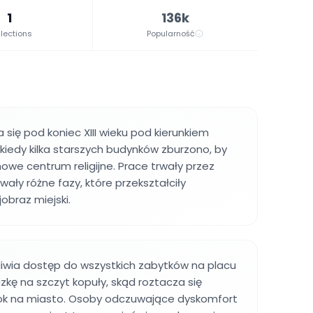
1
136k
lections
Popularność
się pod koniec XIII wieku pod kierunkiem
 kiedy kilka starszych budynków zburzono, by
nowe centrum religijne. Prace trwały przez
ały różne fazy, które przekształciły
obraz miejski.
liwia dostęp do wszystkich zabytków na placu
zkę na szczyt kopuły, skąd roztacza się
k na miasto. Osoby odczuwające dyskomfort