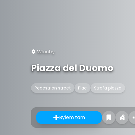
Włochy
Piazza del Duomo
Pedestrian street
Plac
Strefa piesza
Byłem tam