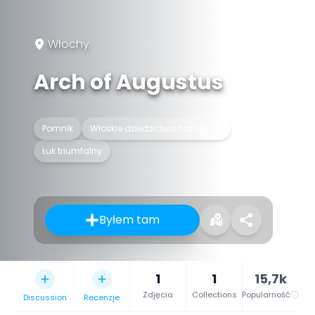
Włochy
Arch of Augustus
Pomnik
Włoskie dziedzictwo narodowe
Łuk triumfalny
Byłem tam
1
1
15,7k
Zdjęcia
Collections
Popularność
Discussion
Recenzje