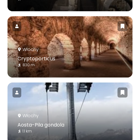
Włochy
Cryptoporticus
830 m
Włochy
Aosta-Pila gondola
1.1 km