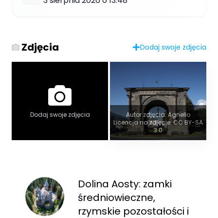
3 sierpnia 2026 o 13:48
Zdjęcia
Dodaj swoje zdjęcia
Dodaj swoje zdjęcia
Autor zdjęcia: Agnello
Licencja na zdjęcie: CC BY-SA
3.0
Dolina Aosty: zamki
średniowieczne,
rzymskie pozostałości i