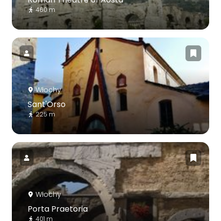
460 m
Włochy
Sant'Orso
225 m
Włochy
Porta Praetoria
401 m