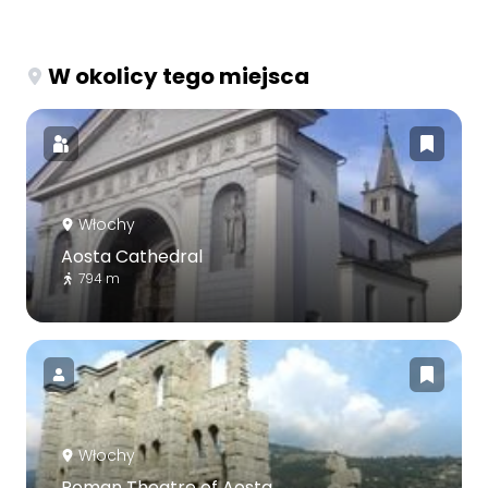
W okolicy tego miejsca
Włochy
Aosta Cathedral
794 m
Włochy
Roman Theatre of Aosta