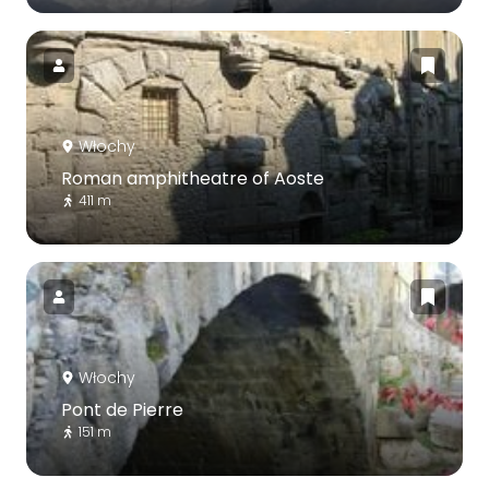
Włochy
Roman amphitheatre of Aoste
411 m
Włochy
Pont de Pierre
151 m