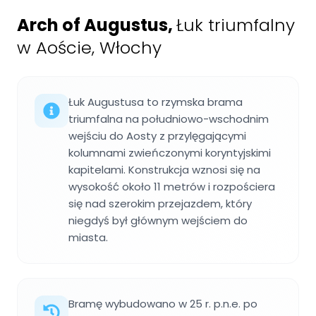
Arch of Augustus
,
Łuk triumfalny
w Aoście, Włochy
Łuk Augustusa to rzymska brama
triumfalna na południowo-wschodnim
wejściu do Aosty z przylęgającymi
kolumnami zwieńczonymi koryntyjskimi
kapitelami. Konstrukcja wznosi się na
wysokość około 11 metrów i rozpościera
się nad szerokim przejazdem, który
niegdyś był głównym wejściem do
miasta.
Bramę wybudowano w 25 r. p.n.e. po