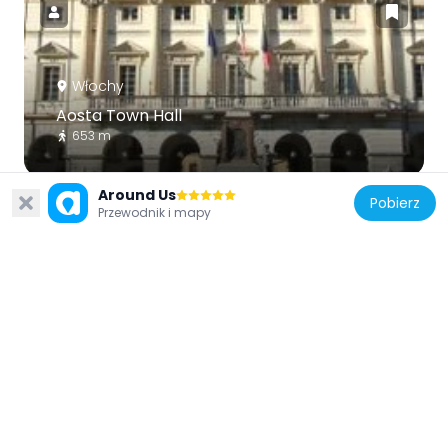
Włochy
Aosta Town Hall
653 m
Around Us
Pobierz
Przewodnik i mapy
Włochy
Museo Archeologico Regionale
938 m