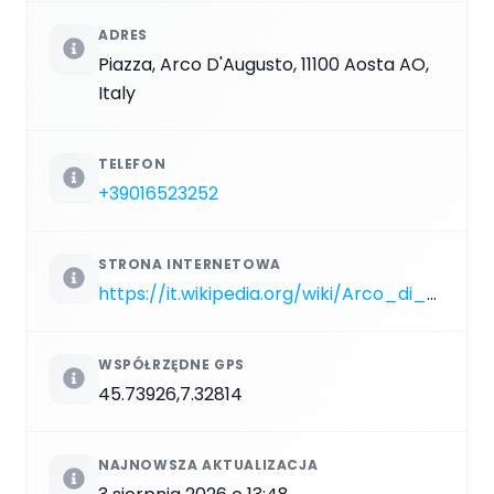
ADRES
Piazza, Arco D'Augusto, 11100 Aosta AO,
Italy
TELEFON
+39016523252
STRONA INTERNETOWA
https://it.wikipedia.org/wiki/Arco_di_Augusto_(Aosta)
WSPÓŁRZĘDNE GPS
45.73926,7.32814
NAJNOWSZA AKTUALIZACJA