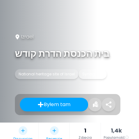
Izrael
בית הכנסת הדרת קודש
National heritage site of Israel
Synagoga
Byłem tam
1
1,4k
Zdjęcia
Popularność
Discussion
Recenzje