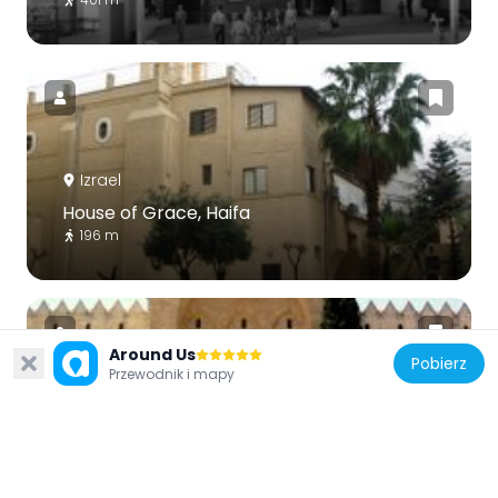
Izrael
House of Grace, Haifa
196 m
Around Us
Pobierz
Przewodnik i mapy
Izrael
Old Technion building
672 m