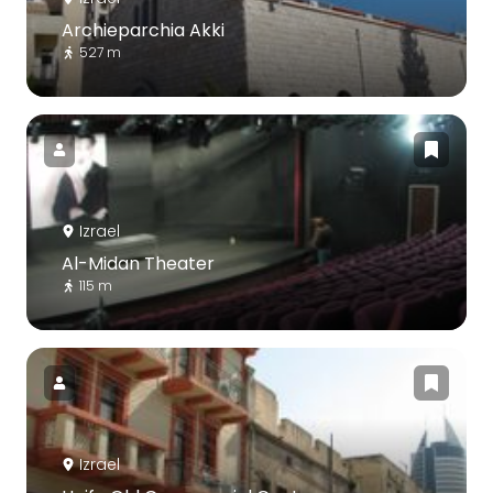
Archieparchia Akki
527 m
Izrael
Al-Midan Theater
115 m
Izrael