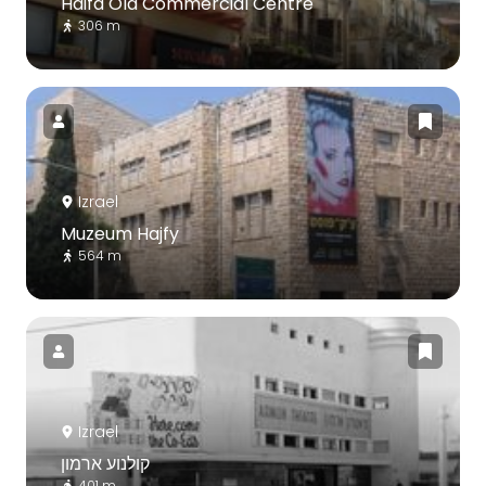
Haifa Old Commercial Centre
306 m
Izrael
Muzeum Hajfy
564 m
Izrael
קולנוע ארמון
401 m