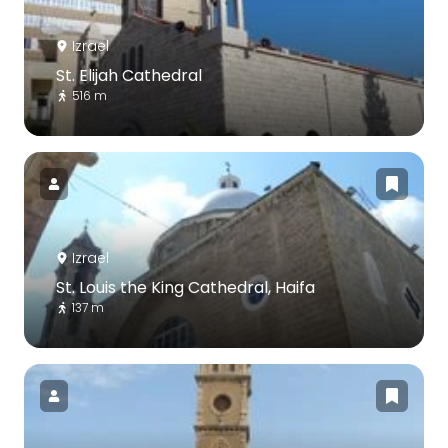
Izrael
St. Elijah Cathedral
516 m
Izrael
St. Louis the King Cathedral, Haifa
137 m