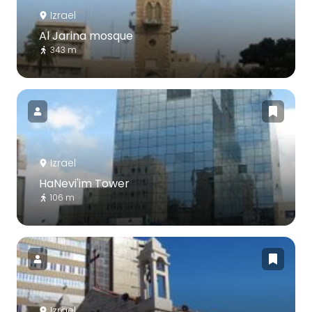
Izrael
Al Jarina mosque
343 m
Izrael
HaNevi'im Tower
106 m
Izrael