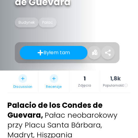
de Guevara
Budynek
Pałac
Byłem tam
1
1,8k
Zdjęcia
Popularność
Discussion
Recenzje
Palacio de los Condes de
Guevara
,
Pałac neobarokowy
przy Placu Santa Bárbara,
Madryt, Hiszpania