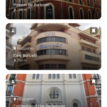
Palacio de Zurbano
259 m
Hiszpania
Cine Barceló
260 m
Hiszpania
Cathedral of the Redeemer