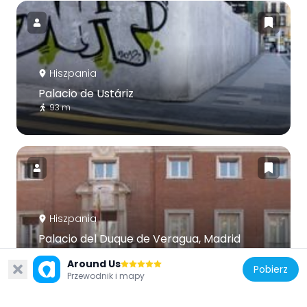
Hiszpania
Palacio de Ustáriz
93 m
Hiszpania
Palacio del Duque de Veragua, Madrid
277 m
Around Us
Pobierz
Przewodnik i mapy