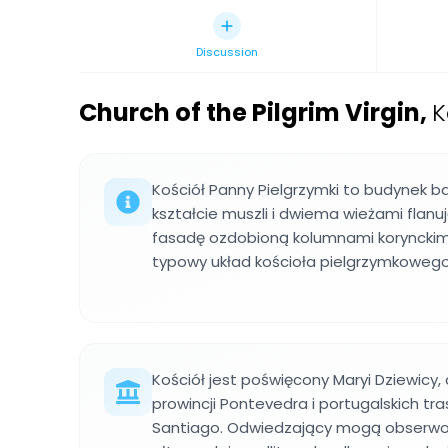
Discussion
Church of the Pilgrim Virgin
,
K
Kościół Panny Pielgrzymki to budynek 
kształcie muszli i dwiema wieżami flan
fasadę ozdobioną kolumnami korynckim
typowy układ kościoła pielgrzymkowego 
Kościół jest poświęcony Maryi Dziewicy,
prowincji Pontevedra i portugalskich t
Santiago. Odwiedzający mogą obserwo