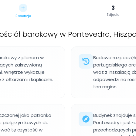
3
Zdjęcia
Recenzje
ościół barokowy w Pontevedra, Hiszp
barokowy z planem w
Budowa rozpoczęła
ujących zakrzywioną
portugalskiego arc
i. Wnętrze wykazuje
wraz z instalacją 
z ołtarzami i kaplicami.
odpowiedzi na ros
ten region.
 czczonej jako patronka
Budynek znajduje s
ras pielgrzymkowych do
Pontevedry i jest 
wać tę czystość w
przechodzących pr