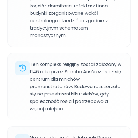
kościół, dormitoria, refektarz i inne
budynki zorganizowane wokół
centralnego dziedzińca zgodnie z
tradycyjnym schematem
monastycznym.
Ten kompleks religijny został założony w
1146 roku przez Sancho Ansúrez i stał się
centrum dla mnichów
premonstratenów. Budowa rozszerzała
się na przestrzeni kilku wieków, gdy
społeczność rosła i potrzebowała
więcej miejsca.
Nazwa odnosi się do łuku, jaki Duero