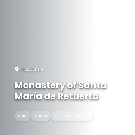
Hiszpania
Monastery of Santa
María de Retuerta
Hotel
Mandir
Miejsce historyczne