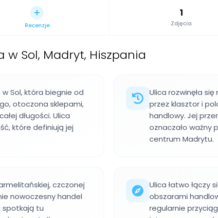
1
Zdjęcia
Recenzje
a w Sol, Madryt, Hiszpania
 w Sol, która biegnie od
Ulica rozwinęła się
ngo, otoczona sklepami,
przez klasztor i po
ałej długości. Ulica
handlowy. Jej prze
, które definiują jej
oznaczało ważny p
centrum Madrytu.
armelitańskiej, czczonej
Ulica łatwo łączy s
śnie nowoczesny handel
obszarami handlow
i spotkają tu
regularnie przycią