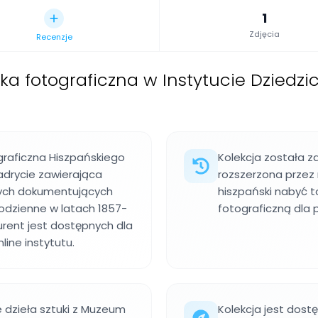
1
Zdjęcia
Recenzje
eka fotograficzna w Instytucie Dziedz
ograficzna Hiszpańskiego
Kolekcja została za
adrycie zawierająca
rozszerzona przez 
ych dokumentujących
hiszpański nabyć 
 codzienne w latach 1857-
fotograficzną dla 
Laurent jest dostępnych dla
ine instytutu.
dzieła sztuki z Muzeum
Kolekcja jest dost