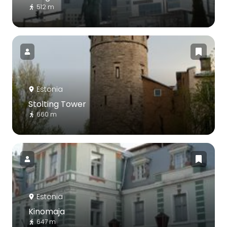
512 m
Estonia
Stolting Tower
660 m
Estonia
Kinomaja
647 m