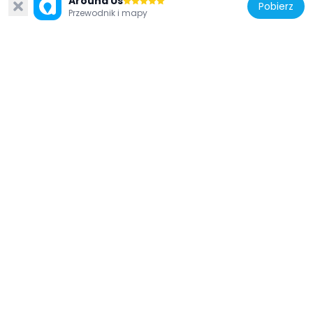
Around Us
Pobierz
Przewodnik i mapy
Estonia
Бастион Малых Прибрежных Ворот
480 m
Estonia
Ալեքսանդր Նևսկու մատուռ
533 m