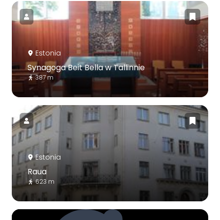
Estonia
Synagoga Beit Bella w Tallinnie
387 m
Estonia
Raua
623 m