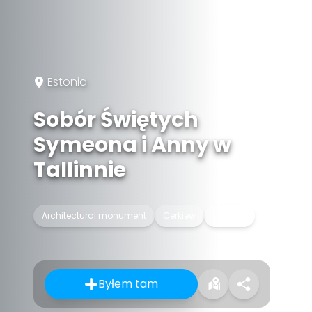
Estonia
Sobór Świętych
Symeona i Anny w
Tallinnie
Architectural monument
Cerkiew
Katedra
Byłem tam