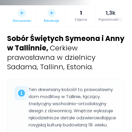
1
1,3k
Zdjęcia
Popularność
Discussion
Recenzje
Sobór Świętych Symeona i Anny
w Tallinnie
,
Cerkiew
prawosławna w dzielnicy
Sadama, Tallinn, Estonia.
Ten drewniany kościół to prawosławny
dom modlitwy w Tallinie, łączący
tradycyjny wschodnio-ortodoksyjny
design z dzwonnicą. Wnętrze wykazuje
rękodzielnicze detale odzwierciedlające
rosyjską kulturę budowlaną 18. wieku.