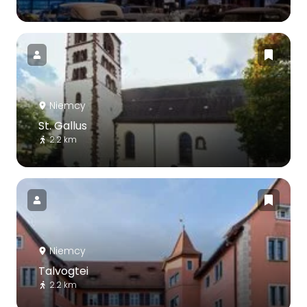
Niemcy
St. Gallus
2.2 km
Niemcy
Talvogtei
2.2 km