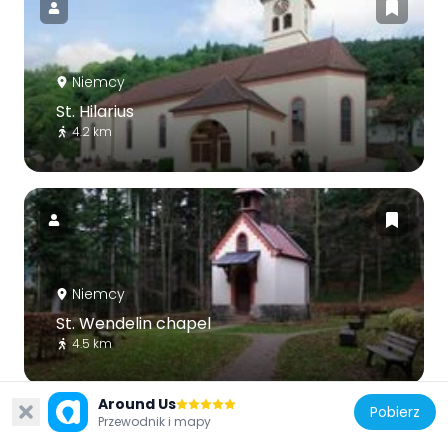
Niemcy
St. Hilarius
4.2 km
Niemcy
St. Wendelin chapel
4.5 km
Around Us
Pobierz
Przewodnik i mapy