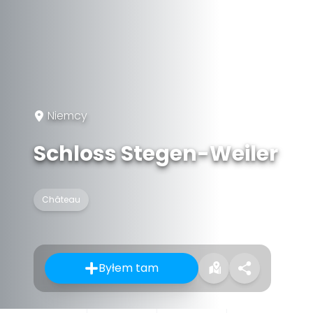
Niemcy
Schloss Stegen-Weiler
Château
Byłem tam