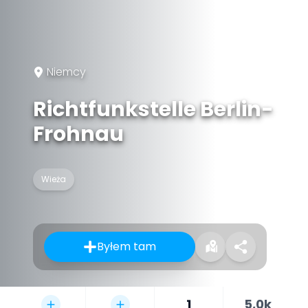
Niemcy
Richtfunkstelle Berlin-
Frohnau
Wieża
Byłem tam
1
5,0k