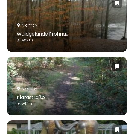
Niemcy
Waldgelände Frohnau
457 m
Niemcy
Klarastraße
544 m