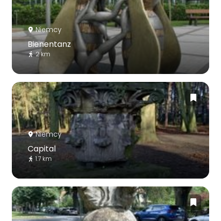
Niemcy
Bienentanz
2 km
Niemcy
Capital
1.7 km