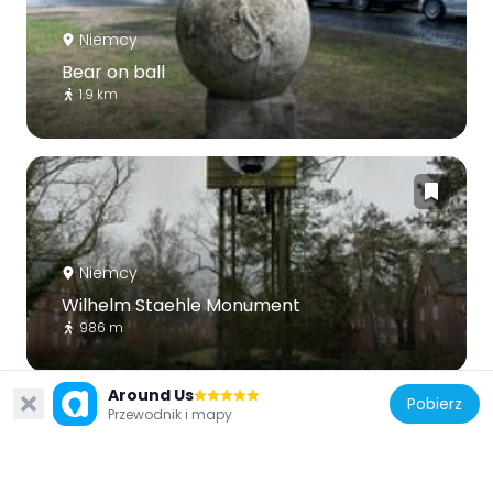
Niemcy
Bear on ball
1.9 km
Niemcy
Wilhelm Staehle Monument
986 m
Around Us
Pobierz
Przewodnik i mapy