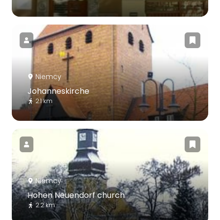
Niemcy
Johanneskirche
2.1 km
Niemcy
Hohen Neuendorf church
2.2 km