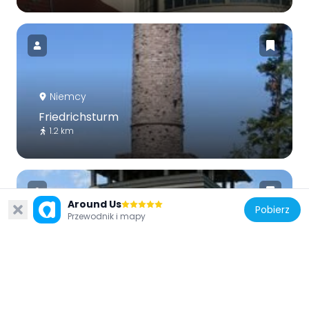
Niemcy
Friedrichsturm
1.2 km
Around Us
Pobierz
Przewodnik i mapy
Niemcy
Mehliskopf Tower
4.4 km