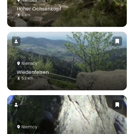
Niemcy
Hoher Ochsenkopf
3 km
Niemcy
Wiedenfelsen
5.3 km
Niemcy