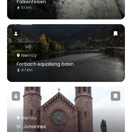
Falkenfelsen
5.1 km
Niemcy
Forbach equalising basin
4.7 km
Niemcy
St. Johannes