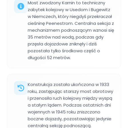
Most zwodzony Karnin to techniczny
zabytek kolejowy w Usedom i Bugewitz
w Niemczech, który niegdyś przekraczał
cieśninę Peenestrom. Centralna sekcja z
mechanizmem podnoszącym wznosi się
35 metrów nad wodą, podczas gdy
przęsła dojazdowe zniknęły i dziś
pozostała tylko środkowa część o
długości 52 metrów.
Konstrukcja została ukończona w 1933
roku, zastępując starszy most obrotowy
i przenosiła ruch kolejowy między wyspą
a stałym lądem. Podczas ostatnich dni
wojennych w 1945 roku zniszczono
boczne dojazdy, pozostawiając jedynie
centralną sekcję podnoszącą.