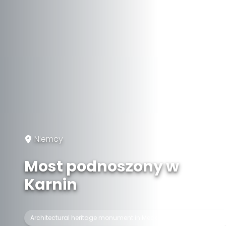
Niemcy
Most podnoszony w
Karnin
Architectural heritage monument in Mecklenburg-Vorpommern