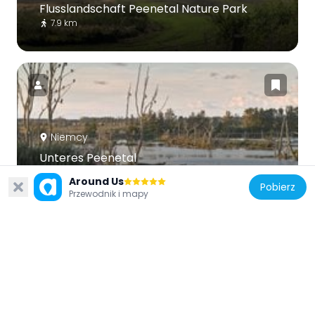
Flusslandschaft Peenetal Nature Park
7.9 km
Niemcy
Unteres Peenetal
7.9 km
Around Us
Pobierz
Przewodnik i mapy
Niemcy
Hoher Stein