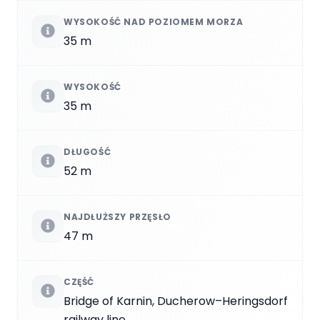
WYSOKOŚĆ NAD POZIOMEM MORZA
35 m
WYSOKOŚĆ
35 m
DŁUGOŚĆ
52 m
NAJDŁUŻSZY PRZĘSŁO
47 m
CZĘŚĆ
Bridge of Karnin, Ducherow–Heringsdorf
railway line