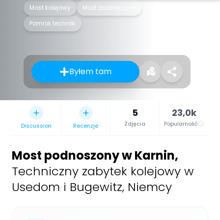
Most kolejowy
Most podnoszony
Pomnik techniki
Byłem tam
5
23,0k
Zdjęcia
Popularność
Discussion
Recenzje
Most podnoszony w Karnin
,
Techniczny zabytek kolejowy w
Usedom i Bugewitz, Niemcy