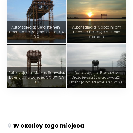
Autor zdjęcia: Gerolsteiner91
Autor zdjęcia: CaptainTom
Licencja na zdjęcie: CC BY-SA
Licencja na zdjęcie: Public
3.0
domain
Autor zdjęcia: Markus Schweiss
Autor zdjęcia: Radosław
Licencja na zdjęcie: CC BY-SA
Drożdżewski (Zwiadowca21)
3.0
Licencja na zdjęcie: CC BY 3.0
W okolicy tego miejsca