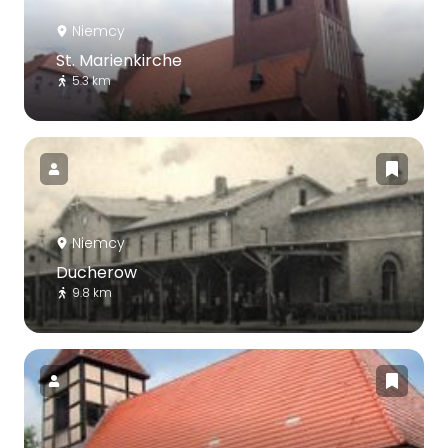
Niemcy
St. Marienkirche
5.3 km
Niemcy
Ducherow
9.8 km