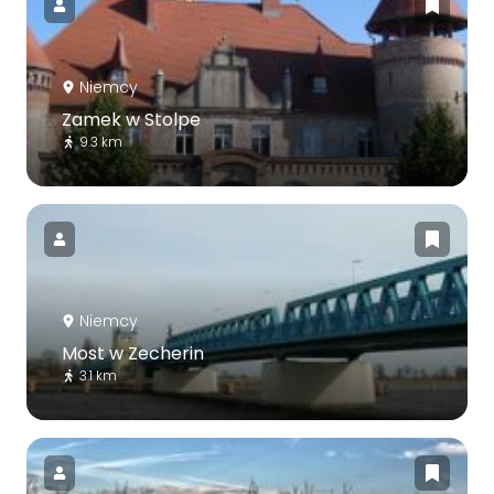
Niemcy
Zamek w Stolpe
9.3 km
Niemcy
Most w Zecherin
3.1 km