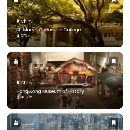
Chiny
St. Mary's Canossian College
375 m
Chiny
Hong Kong Museum of History
466 m