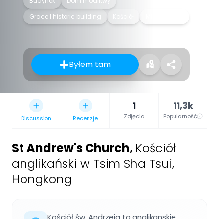
Budynek
Dom modlitwy
Grade I historic building
Kościół
Miejsce kultu
Byłem tam
1
11,3k
Zdjęcia
Popularność
Discussion
Recenzje
St Andrew's Church
,
Kościół
anglikański w Tsim Sha Tsui,
Hongkong
Kościół św. Andrzeja to anglikanskie