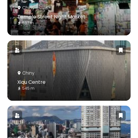
Chiny
Temple Street Night Market
597 m
Chiny
Xiqu Centre
545 m