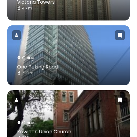
Victoria Towers
417 m
Chiny
One Peking Road
720 m
Chiny
Kowloon Union Church