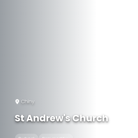
Chiny
St Andrew's Church