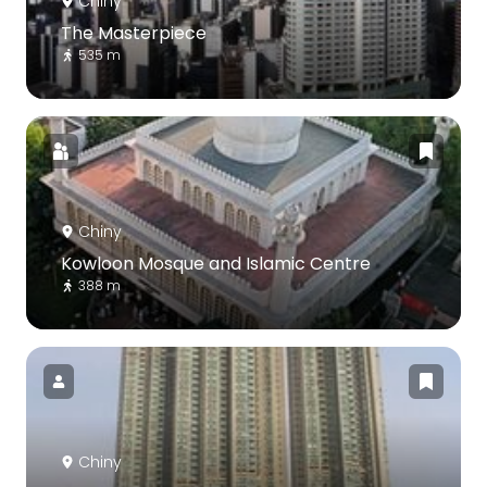
Chiny
The Masterpiece
535 m
Chiny
Kowloon Mosque and Islamic Centre
388 m
Chiny