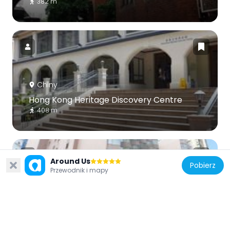
382 m
Chiny
Hong Kong Heritage Discovery Centre
408 m
Around Us
Pobierz
Przewodnik i mapy
Chiny
The Kimberley Hotel
218 m