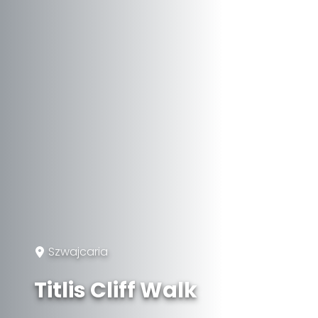
Szwajcaria
Titlis Cliff Walk