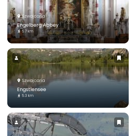
Szwajcaria
Engelberg Abbey
5.7 km
Szwajcaria
Engstlensee
5.3 km