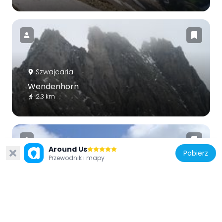
Szwajcaria
Wendenhorn
2.3 km
Around Us
Pobierz
Przewodnik i mapy
Szwajcaria
Wissberg
6.2 km