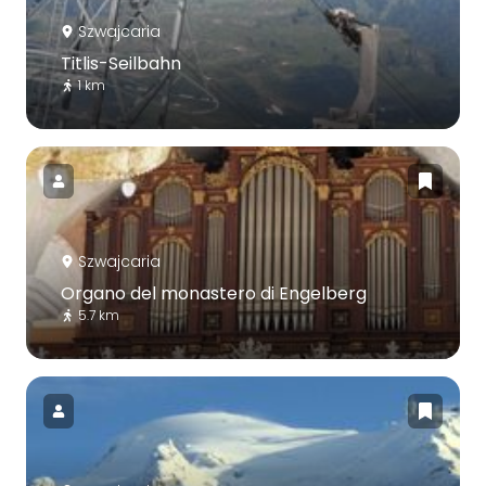
Szwajcaria
Titlis-Seilbahn
1 km
Szwajcaria
Organo del monastero di Engelberg
5.7 km