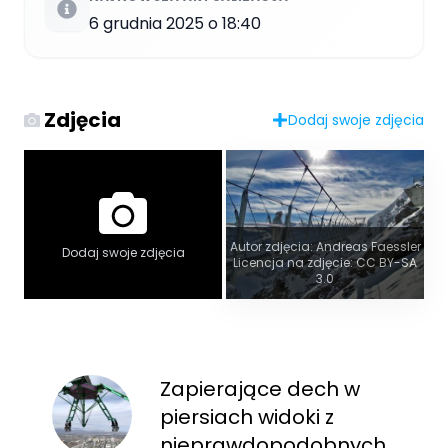
6 grudnia 2025 o 18:40
Zdjęcia
Dodaj swoje zdjęcia
Autor zdjęcia: Andreas Faessler
Dodaj swoje zdjęcia
Licencja na zdjęcie: CC BY-SA
3.0
Zapierające dech w
piersiach widoki z
nieprawdopodobnych