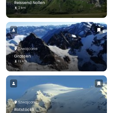
Reissend Nollen
2 km
Szwajcaria
Grassen
1.9 km
Szwajcaria
Rotstöckli