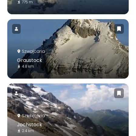
775 m
Szwajcaria
Graustock
4.8 km
Szwajcaria
Jochstock
2.4 km