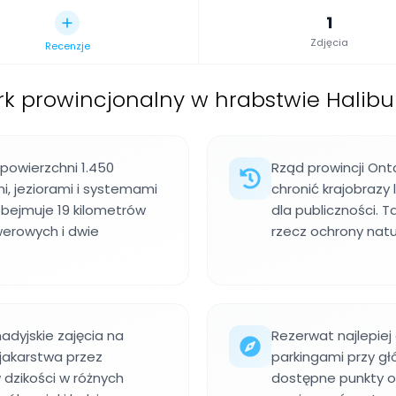
1
Zdjęcia
Recenzje
rk prowincjonalny w hrabstwie Halibu
 powierzchni 1.450
Rząd prowincji Ont
i, jeziorami i systemami
chronić krajobrazy
bejmuje 19 kilometrów
dla publiczności. T
werowych i dwie
rzecz ochrony natu
adyjskie zajęcia na
Rezerwat najlepiej 
ajakarstwa przez
parkingami przy gł
dzikości w różnych
dostępne punkty o