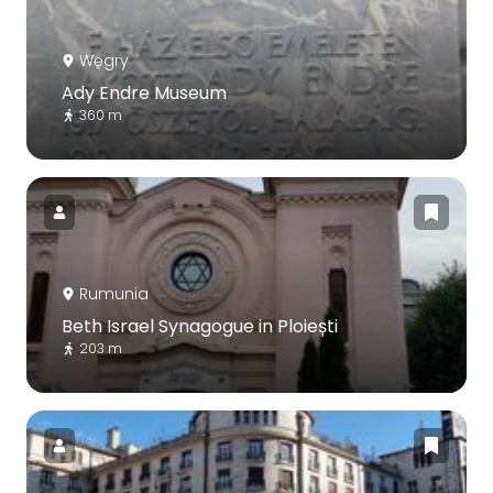
Węgry
Ady Endre Museum
360 m
Rumunia
Beth Israel Synagogue in Ploiești
203 m