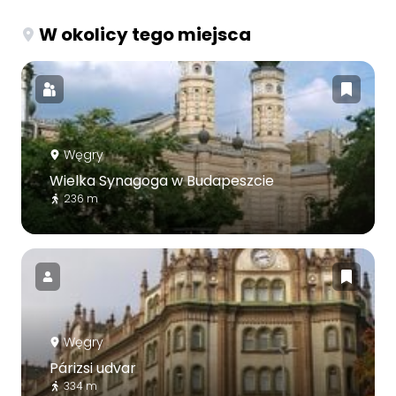
W okolicy tego miejsca
Węgry
Wielka Synagoga w Budapeszcie
236 m
Węgry
Párizsi udvar
334 m