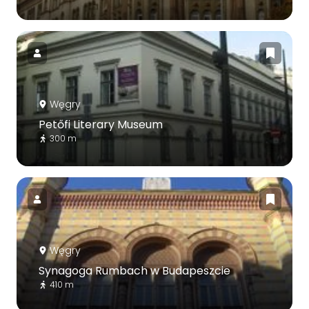
Węgry
Petőfi Literary Museum
300 m
Węgry
Synagoga Rumbach w Budapeszcie
410 m