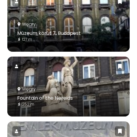
Węgry
Múzeum körút 7, Budapest
127 m
Węgry
Fountain of the Nereids
252 m