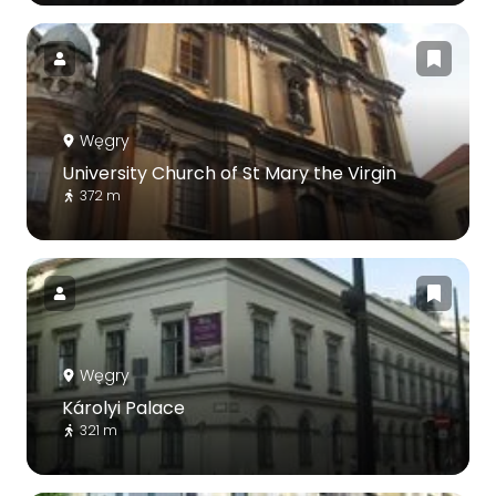
Węgry
University Church of St Mary the Virgin
372 m
Węgry
Károlyi Palace
321 m