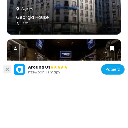
Węgry
Georgia House
117 m
Around Us
Pobierz
Węgry
Przewodnik i mapy
Travelling Galaxy Interactive Live
Exhibition
424 m