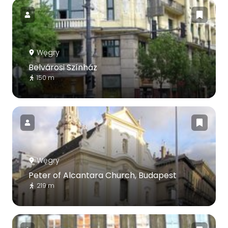
Węgry
Belvárosi Színház
150 m
Węgry
Peter of Alcantara Church, Budapest
219 m