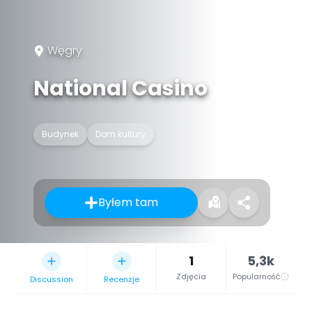
Węgry
National Casino
Budynek
Dom kultury
Byłem tam
1
5,3k
Zdjęcia
Popularność
Discussion
Recenzje