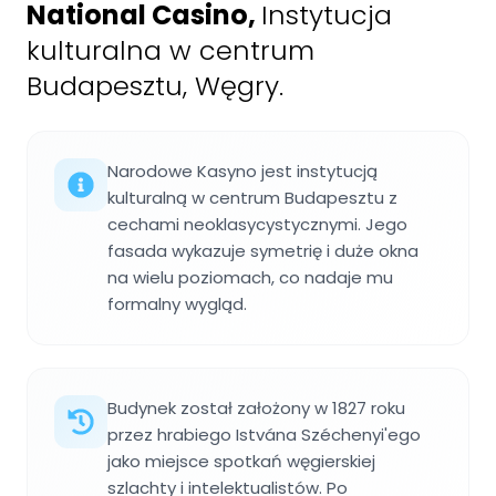
National Casino
,
Instytucja
kulturalna w centrum
Budapesztu, Węgry.
Narodowe Kasyno jest instytucją
kulturalną w centrum Budapesztu z
cechami neoklasycystycznymi. Jego
fasada wykazuje symetrię i duże okna
na wielu poziomach, co nadaje mu
formalny wygląd.
Budynek został założony w 1827 roku
przez hrabiego Istvána Széchenyi'ego
jako miejsce spotkań węgierskiej
szlachty i intelektualistów. Po