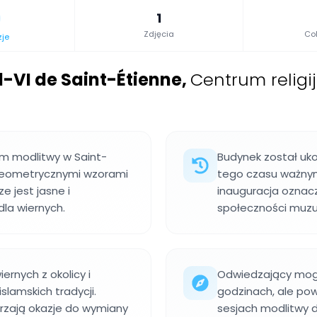
1
Zdjęcia
Col
zje
I de Saint-Étienne
,
Centrum religi
m modlitwy w Saint-
Budynek został uko
 geometrycznymi wzorami
tego czasu ważnym 
e jest jasne i
inauguracja oznacza
la wiernych.
społeczności muzu
ernych z okolicy i
Odwiedzający mog
lamskich tradycji.
godzinach, ale pow
rzają okazje do wymiany
sesjach modlitwy d