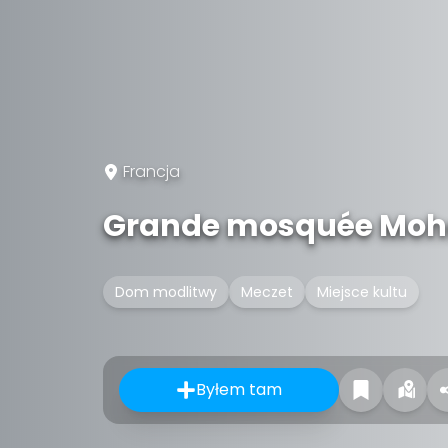
Francja
Grande mosquée Moh
Dom modlitwy
Meczet
Miejsce kultu
Byłem tam