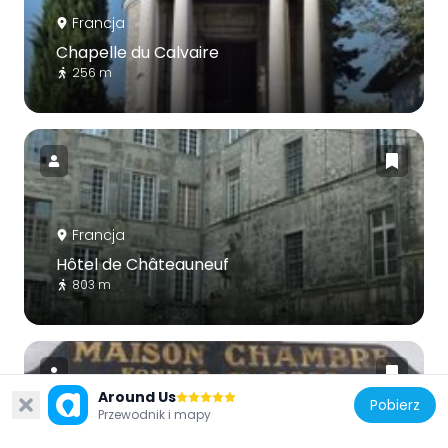
Francja
Chapelle du Calvaire
256 m
Francja
Hôtel de Châteauneuf
803 m
Around Us
Pobierz
Przewodnik i mapy
Francja