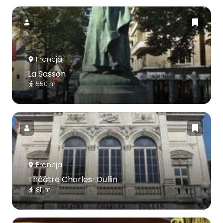
Francja
La Sasson
550 m
Francja
Théâtre Charles-Dullin
811 m