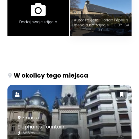
Autor zdjęcia: Florian Pépellin
Dodaj swoje zdjęcia
Licencja na zdjęcie: CC BY-SA
3.0
W okolicy tego miejsca
Francja
Elephants Fountain
666 m