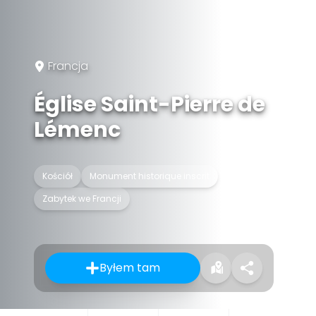
Francja
Église Saint-Pierre de
Lémenc
Kościół
Monument historique inscrit
Zabytek we Francji
Byłem tam