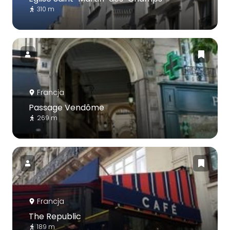
310 m
Francja
Passage Vendôme
269 m
Francja
The Republic
189 m