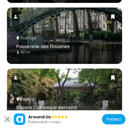
Francja
Passerelle des Douanes
167 m
Francja
Square Dominique Bernard
104 m
Around Us
Pobierz
Przewodnik i mapy