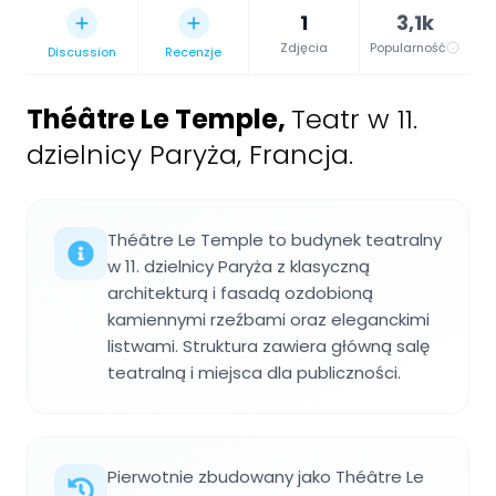
1
3,1k
Zdjęcia
Popularność
Discussion
Recenzje
Théâtre Le Temple
,
Teatr w 11.
dzielnicy Paryża, Francja.
Théâtre Le Temple to budynek teatralny
w 11. dzielnicy Paryża z klasyczną
architekturą i fasadą ozdobioną
kamiennymi rzeźbami oraz eleganckimi
listwami. Struktura zawiera główną salę
teatralną i miejsca dla publiczności.
Pierwotnie zbudowany jako Théâtre Le