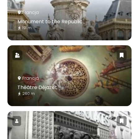
Francja
Monument to the Republic
191 m
Francja
Théâtre Déjazet
260 m