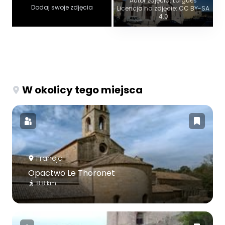
Autor zdjęcia: Lorgues
Dodaj swoje zdjęcia
Licencja na zdjęcie: CC BY-SA
4.0
W okolicy tego miejsca
Francja
Opactwo Le Thoronet
8.8 km