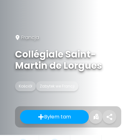
Francja
Collégiale Saint-
Martin de Lorgues
Kościół
Zabytek we Francji
Byłem tam