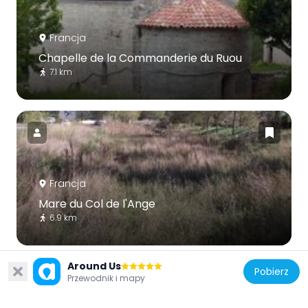
Francja
Chapelle de la Commanderie du Ruou
7.1 km
Francja
Mare du Col de l'Ange
6.9 km
Around Us
Pobierz
Przewodnik i mapy