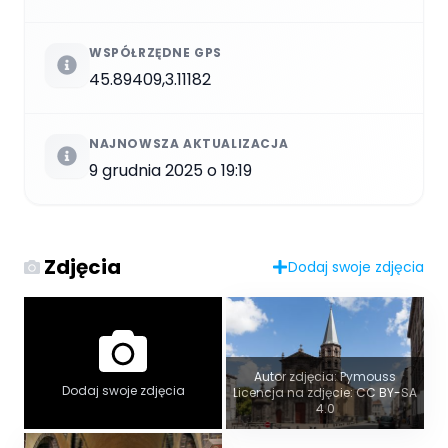
WSPÓŁRZĘDNE GPS
45.89409,3.11182
NAJNOWSZA AKTUALIZACJA
9 grudnia 2025 o 19:19
Zdjęcia
Dodaj swoje zdjęcia
Autor zdjęcia: Pymouss
Dodaj swoje zdjęcia
Licencja na zdjęcie: CC BY-SA
4.0