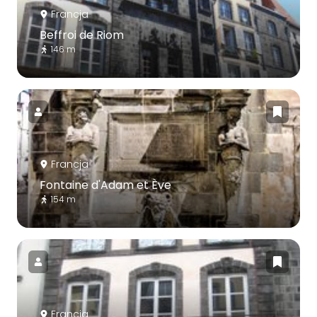
Francja
Beffroi de Riom
146 m
Francja
Fontaine d'Adam et Ève
154 m
Francja