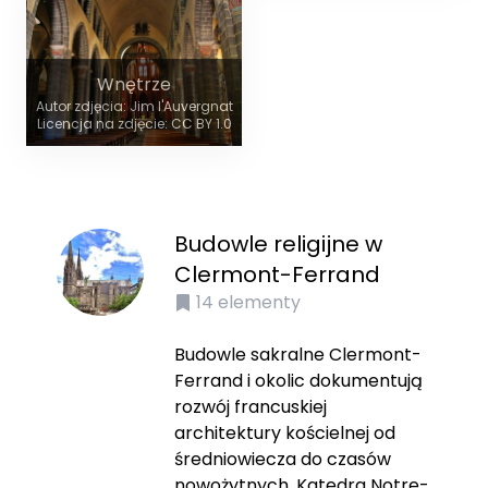
Wnętrze
Autor zdjęcia: Jim l'Auvergnat
Licencja na zdjęcie: CC BY 1.0
Budowle religijne w
Clermont-Ferrand
14
elementy
Budowle sakralne Clermont-
Ferrand i okolic dokumentują
rozwój francuskiej
architektury kościelnej od
średniowiecza do czasów
nowożytnych. Katedra Notre-