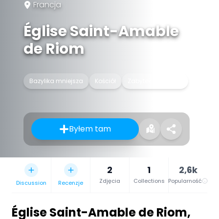
Francja
Église Saint-Amable
de Riom
Bazylika mniejsza
Kościół
Zabytek we Francji
Byłem tam
2
1
2,6k
Zdjęcia
Collections
Popularność
Discussion
Recenzje
Église Saint-Amable de Riom
,