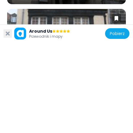
Around Us
Pobierz
Przewodnik i mapy
Francja
Maison, 19 rue de l'Horloge
161 m
Francja
Obélisque de Riom
118 m