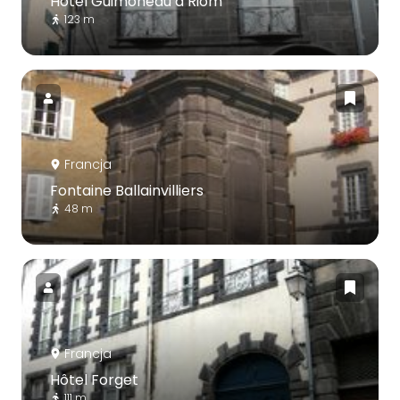
Hôtel Guimoneau à Riom
123 m
Francja
Fontaine Ballainvilliers
48 m
Francja
Hôtel Forget
111 m