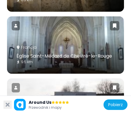
Francja
Église Saint-Médard de Cheviré-le-Rouge
9.5 km
Around Us
Pobierz
Przewodnik i mapy
Francja
Briqueterie Le Croc
4.2 km