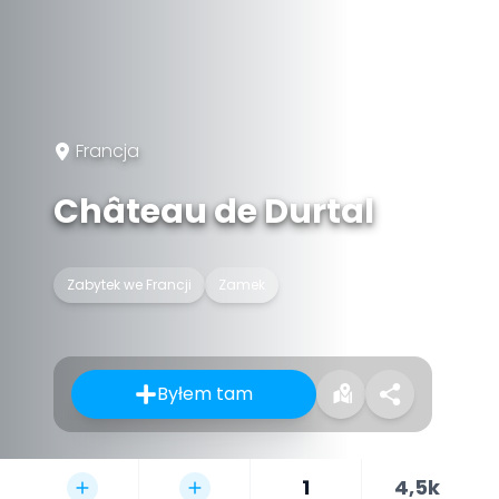
Francja
Château de Durtal
Zabytek we Francji
Zamek
Byłem tam
1
4,5k