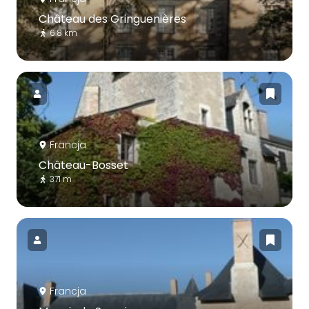
Château des Gringuenières
6.8 km
Francja
Château-Bosset
371 m
Francja