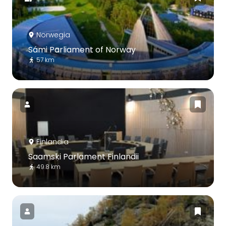
Norwegia
Sámi Parliament of Norway
57 km
Finlandia
Saamski Parlament Finlandii
49.8 km