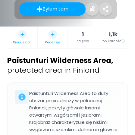
Byłem tam
1
1,1k
Zdjęcia
Popularność
Discussion
Recenzje
Paistunturi Wilderness Area
,
protected area in Finland
Paistunturi Wilderness Area to duży
obszar przyrodniczy w północnej
Finlandii, pokryty głównie lasami,
otwartymi wzgórzami i jeziorami.
Krajobraz charakteryzuje się niskimi
wzgórzami, szerokimi dolinami i głównie