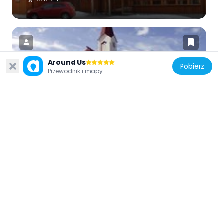
Around Us
Pobierz
Przewodnik i mapy
Norwegia
Old Karasjok Church
56.6 km
Finlandia
Koarvikodds
35.6 km