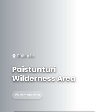
Finlandia
Paistunturi
Wilderness Area
Wilderness area