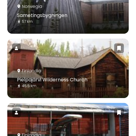
Norwegia
Sametingsbygningen
57 km
Finlandia
Pielpajärvi Wilderness Church
45.5 km
Finlandia