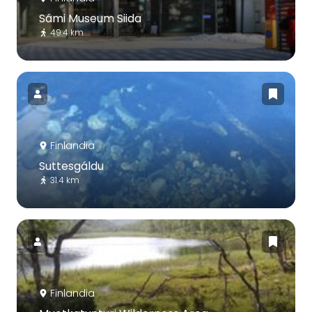
Sámi Museum Siida
49.4 km
Finlandia
Suttesgáldu
31.4 km
Finlandia