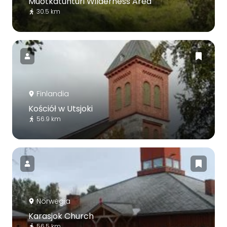
Muotkatunturi Wilderness Area
30.5 km
Finlandia
Kościół w Utsjoki
56.9 km
Norwegia
Karasjok Church
56.5 km