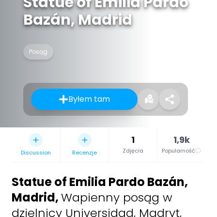
Statue of Emilia Pardo
Bazán, Madrid
Posąg
Byłem tam
1
1,9k
Zdjęcia
Popularność
Discussion
Recenzje
Statue of Emilia Pardo Bazán,
Madrid
,
Wapienny posąg w
dzielnicy Universidad, Madryt,