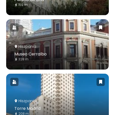
159 m
Hiszpania
Museo Cerralbo
328 m
Hiszpania
Torre Madrid
208 m