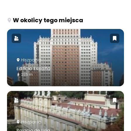
W okolicy tego miejsca
Hiszpania
Edificio España
285 m
Hiszpania
Palacio de Liria