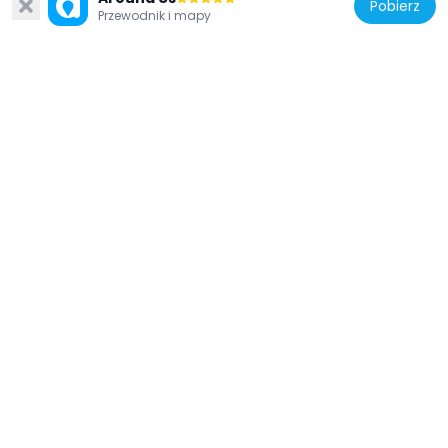
Pobierz
Przewodnik i mapy
Hiszpania
Municipal Newspaper Library of Madrid
306 m
Hiszpania
Biblioteca Musical Víctor Espinós
256 m