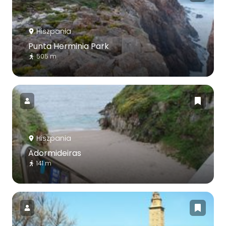
Hiszpania
Punta Herminia Park
505 m
Hiszpania
Adormideiras
141 m