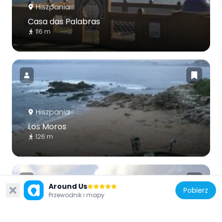
Hiszpania
Casa das Palabras
116 m
Hiszpania
Los Moros
126 m
Around Us
Pobierz
Przewodnik i mapy
Hiszpania