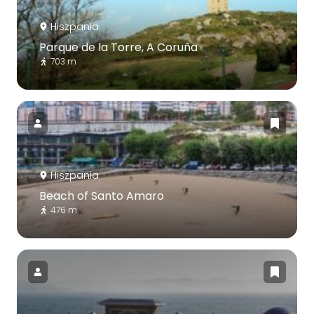
Hiszpania
Parque de la Torre, A Coruña
703 m
Hiszpania
Beach of Santo Amaro
476 m