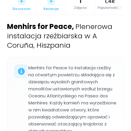
1
1,4k
Zdjęcia
Popularność
Discussion
Recenzje
Menhirs for Peace
,
Plenerowa
instalacja rzeźbiarska w A
Coruña, Hiszpania
Menhirs for Peace to instalacja rzeźby
na otwartym powietrzu składająca się z
dziesięciu wysokich granitowych
monolitów ustawionych wzdłuż brzegu
Oceanu Atlantyckiego na Paseo dos
Menhires. Każdy kamień ma wyrzeźbione
w nim kwadratowe otwory, które
pozwalają odwiedzającym oprawiać i
obserwować otaczający krajobraz z
różnych perspektyw.