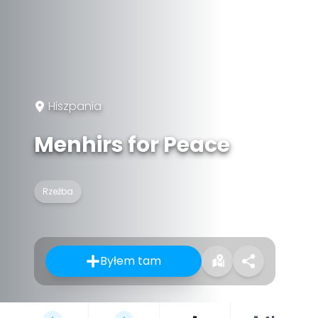
Hiszpania
Menhirs for Peace
Rzeźba
Byłem tam